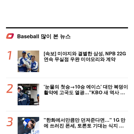
Baseball 많이 본 뉴스
[속보] 미야지와 결별한 삼성, NPB 22G
연속 무실점 우완 미야모리와 계약
'눈물의 첫승→10승 에이스' 대만 복덩이
활약에 고국도 열광…"KBO 새 역사 썼
다"
"한화에서만큼만 던져준다면…" 1G 만
에 쓰러진 폰세, 토론토 기대는 식지 않
았다