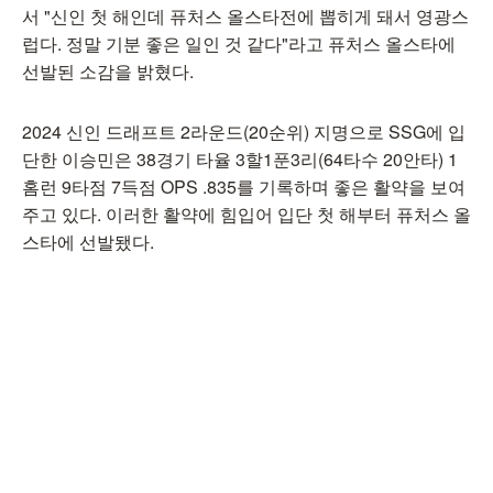
서 "신인 첫 해인데 퓨처스 올스타전에 뽑히게 돼서 영광스
럽다. 정말 기분 좋은 일인 것 같다"라고 퓨처스 올스타에
선발된 소감을 밝혔다.
2024 신인 드래프트 2라운드(20순위) 지명으로 SSG에 입
단한 이승민은 38경기 타율 3할1푼3리(64타수 20안타) 1
홈런 9타점 7득점 OPS .835를 기록하며 좋은 활약을 보여
주고 있다. 이러한 활약에 힘입어 입단 첫 해부터 퓨처스 올
스타에 선발됐다.