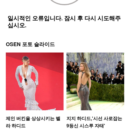
OSEN 포토 슬라이드
제인 버킨을 상상시키는 벨
지지 하디드,'시선 사로잡는
라 하디드
9등신 시스루 자태'
모