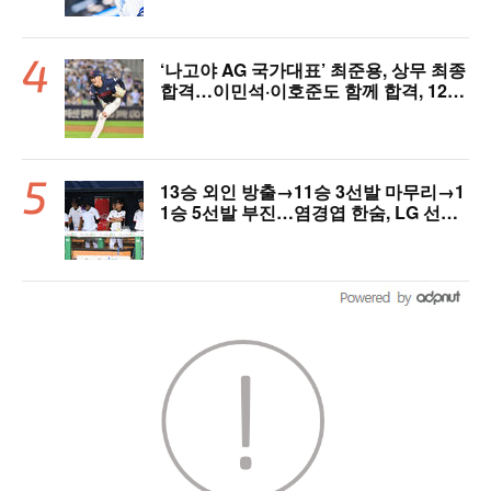
‘나고야 AG 국가대표’ 최준용, 상무 최종
합격…이민석·이호준도 함께 합격, 12월
7일 입대
13승 외인 방출→11승 3선발 마무리→1
1승 5선발 부진…염경엽 한숨, LG 선발
야구 살아날까