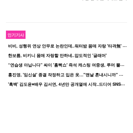
인기기사
비
비, 성행위 연상 안무로 논란인데..워터밤 몸매 자랑 '타격無' 근황
한보름, 비키니 몸매 자랑할 만하네..압도적인 '글래머'
“
연습생 아닙니다” 싸이 '흠뻑쇼' 즉석 캐스팅 여중생, 루머 뿔났다[Oh!쎈 이...
홍
진영, '임신설' 종결 작정하고 입은 옷…"맨날 혼내시니까" 억울
'
흑백' 김도윤♥배우 김서연, 4년만 공개열애 시작..드디어 SNS에 노출 [핫피...