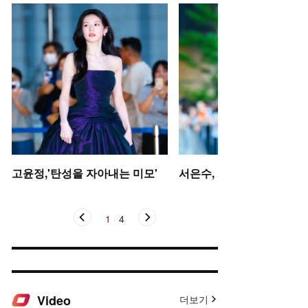
고윤정,'탄성을 자아내는 미모'
서은수, 사뿐사뿐
1
/
4
Video
더보기