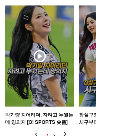
박기량 치어리더, 자려고 누웠는
잠실구장 뒤흔든 미야오 안
데 양의지 [O! SPORTS 숏폼]
시구부터 댄스까지 [O! SP
S 숏폼]
1
/
5