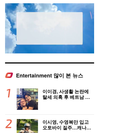
Entertainment 많이 본 뉴스
Mute
이이경, 사생활 논란에
탈세 의혹 후 베트남 女
배우와 밀착 스킨십 포착
이시영, 수영복만 입고
오토바이 질주…캐나다