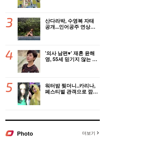
한달살이 근황
산다라박, 수영복 자태
공개...인어공주 연상케
하는 비키니+갈색머리
'의사 남편♥' 재혼 윤해
영, 55세 믿기지 않는 미
모
워터밤 찢더니..카리나,
페스티벌 관객으로 깜짝
등장
Photo
더보기