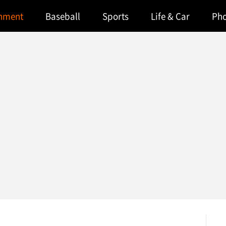
inment
Baseball
Sports
Life & Car
Ph