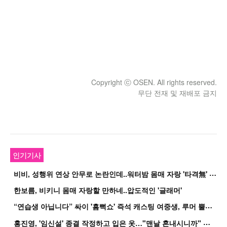
Copyright ⓒ OSEN. All rights reserved.
무단 전재 및 재배포 금지
인기기사
비
비, 성행위 연상 안무로 논란인데..워터밤 몸매 자랑 '타격無' 근황
한보름, 비키니 몸매 자랑할 만하네..압도적인 '글래머'
“
연습생 아닙니다” 싸이 '흠뻑쇼' 즉석 캐스팅 여중생, 루머 뿔났다[Oh!쎈 이...
홍
진영, '임신설' 종결 작정하고 입은 옷…"맨날 혼내시니까" 억울