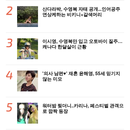
산다라박, 수영복 자태 공개...인어공주
연상케하는 비키니+갈색머리
이시영, 수영복만 입고 오토바이 질주…
캐나다 한달살이 근황
'의사 남편♥' 재혼 윤해영, 55세 믿기지
않는 미모
워터밤 찢더니..카리나, 페스티벌 관객으
로 깜짝 등장