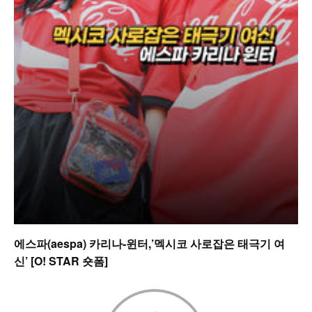
에스파(aespa) 카리나-윈터,’멕시코 사로잡은 태극기 여
신’ [O! STAR 숏폼]