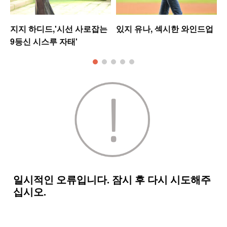
셋
지지 하디드,'시선 사로잡는
있지 유나, 섹시한 와인드업
9등신 시스루 자태'