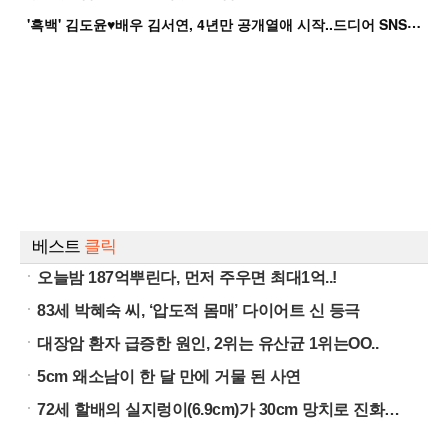
'
흑백' 김도윤♥배우 김서연, 4년만 공개열애 시작..드디어 SNS에 노출 [핫피...