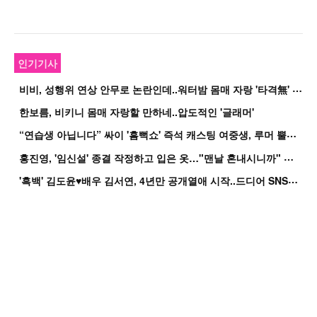
인기기사
비
비, 성행위 연상 안무로 논란인데..워터밤 몸매 자랑 '타격無' 근황
한보름, 비키니 몸매 자랑할 만하네..압도적인 '글래머'
“
연습생 아닙니다” 싸이 '흠뻑쇼' 즉석 캐스팅 여중생, 루머 뿔났다[Oh!쎈 이...
홍
진영, '임신설' 종결 작정하고 입은 옷…"맨날 혼내시니까" 억울
'
흑백' 김도윤♥배우 김서연, 4년만 공개열애 시작..드디어 SNS에 노출 [핫피...