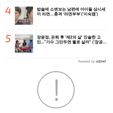
밥솥에 소변보는 남편에 아이들 삼시세
끼 라면…충격 ‘라면부부’(‘이숙캠’)
장윤정, 은퇴 후 '제2의 삶' 진솔한 고
민..."가수 그만두면 뭘로 살까" ('장공장
장윤정')