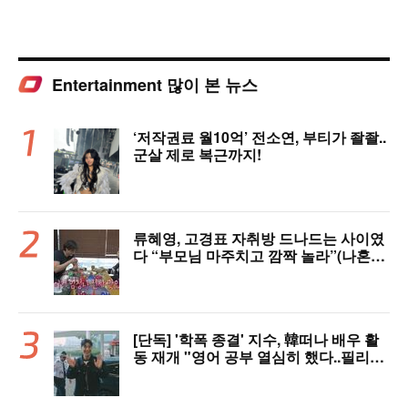
Entertainment 많이 본 뉴스
‘저작권료 월10억’ 전소연, 부티가 좔좔..
군살 제로 복근까지!
류혜영, 고경표 자취방 드나드는 사이였
다 “부모님 마주치고 깜짝 놀라”(나혼자
산다)
[단독] '학폭 종결' 지수, 韓떠나 배우 활
동 재개 "영어 공부 열심히 했다..필리핀
서 많이 배워"(인터뷰)