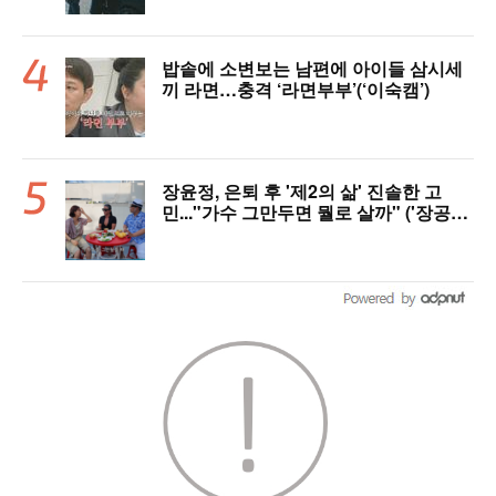
밥솥에 소변보는 남편에 아이들 삼시세
끼 라면…충격 ‘라면부부’(‘이숙캠’)
장윤정, 은퇴 후 '제2의 삶' 진솔한 고
민..."가수 그만두면 뭘로 살까" ('장공장
장윤정')