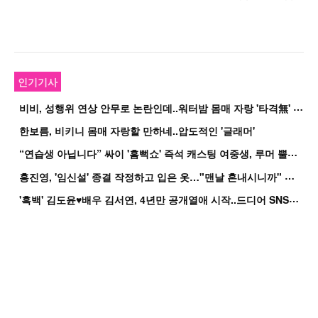
인기기사
비
비, 성행위 연상 안무로 논란인데..워터밤 몸매 자랑 '타격無' 근황
한보름, 비키니 몸매 자랑할 만하네..압도적인 '글래머'
“
연습생 아닙니다” 싸이 '흠뻑쇼' 즉석 캐스팅 여중생, 루머 뿔났다[Oh!쎈 이...
홍
진영, '임신설' 종결 작정하고 입은 옷…"맨날 혼내시니까" 억울
'
흑백' 김도윤♥배우 김서연, 4년만 공개열애 시작..드디어 SNS에 노출 [핫피...