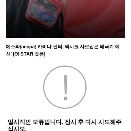
에스파(aespa) 카리나-윈터,’멕시코 사로잡은 태극기 여
신’ [O! STAR 숏폼]