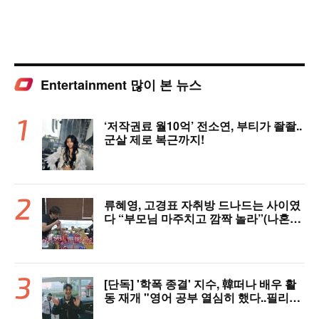
Entertainment 많이 본 뉴스
‘저작권료 월10억’ 전소연, 부티가 좔좔..
군살 제로 복근까지!
류혜영, 고경표 자취방 드나드는 사이였
다 “부모님 마주치고 깜짝 놀라”(나혼자
산다)
[단독] '학폭 종결' 지수, 韓떠나 배우 활
동 재개 "영어 공부 열심히 했다..필리핀
서 많이 배워"(인터뷰)