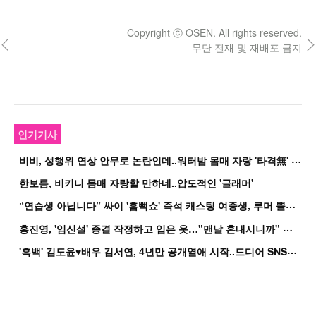
Copyright ⓒ OSEN. All rights reserved.
무단 전재 및 재배포 금지
인기기사
비
비, 성행위 연상 안무로 논란인데..워터밤 몸매 자랑 '타격無' 근황
한보름, 비키니 몸매 자랑할 만하네..압도적인 '글래머'
“
연습생 아닙니다” 싸이 '흠뻑쇼' 즉석 캐스팅 여중생, 루머 뿔났다[Oh!쎈 이...
홍
진영, '임신설' 종결 작정하고 입은 옷…"맨날 혼내시니까" 억울
'
흑백' 김도윤♥배우 김서연, 4년만 공개열애 시작..드디어 SNS에 노출 [핫피...