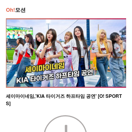
Oh!
모션
세이마이네임,'KIA 타이거즈 하프타임 공연' [O! SPORT
S]