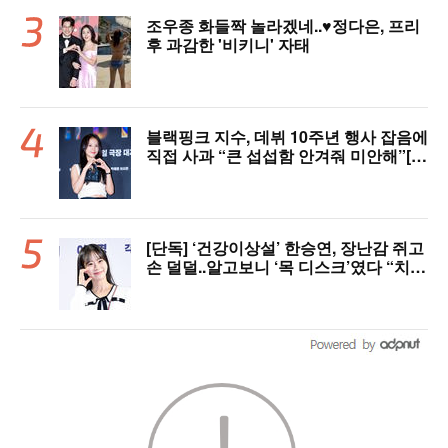
조우종 화들짝 놀라겠네..♥정다은, 프리
후 과감한 '비키니' 자태
블랙핑크 지수, 데뷔 10주년 행사 잡음에
직접 사과 “큰 섭섭함 안겨줘 미안해”[핫
피플]
[단독] ‘건강이상설’ 한승연, 장난감 쥐고
손 덜덜..알고보니 ‘목 디스크’였다 “치료
중”