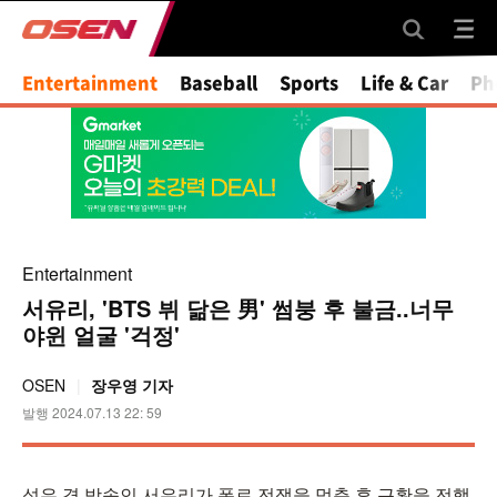
Mute
Entertainment
Baseball
Sports
Life & Car
Ph
Entertainment
서유리, 'BTS 뷔 닮은 男' 썸붕 후 불금..너무
야윈 얼굴 '걱정'
OSEN
장우영 기자
발행 2024.07.13 22: 59
성우 겸 방송인 서유리가 폭로 전쟁을 멈춘 후 근황을 전했