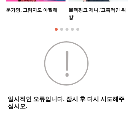
셋
문가영, 그림자도 아찔해
블랙핑크 제니,'고혹적인 워
킹'