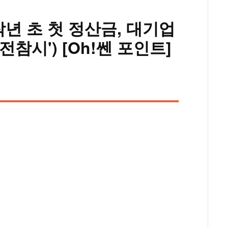
작년 초 첫 정산금, 대기업
전참시') [Oh!쎈 포인트]