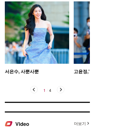
서은수, 사뿐사뿐
고윤정,'탄성을 자아내는 미
1
/
4
Video
더보기