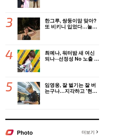
감한 '비키니' 자태
한그루, 쌍둥이맘 맞아?
또 비키니 입었다…놀라
운 수영복 자태
최예나, 워터밤 새 여신
되나···선정성 No 노출 N
o 오로지 콘셉트로 승부
임영웅, 잘 벌기는 잘 버
는구나…지각하고 '현금
다발' 투척 [순간포착]
Photo
더보기