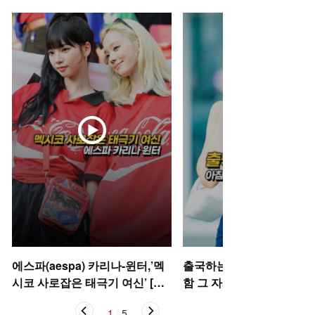
에스파(aespa) 카리나-윈터,’멕
출국하는 박규영, 아침부터
시코 사로잡은 태극기 여신’ [O!
함 그 자체~ [O! STAR 숏폼
STAR 숏폼]
1
/
5