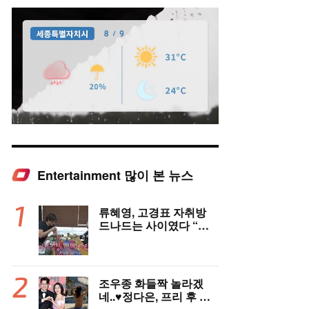
Entertainment 많이 본 뉴스
Mute
류혜영, 고경표 자취방
드나드는 사이였다 “부
모님 마주치고 깜짝 놀
라”(나혼자산다)
조우종 화들짝 놀라겠
네..♥정다은, 프리 후 과