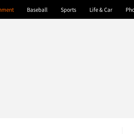
inment
Baseball
Sports
Life & Car
Ph