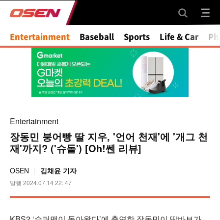
Entertainment
Baseball
Sports
Life & Car
Ph
Entertainment
장동민 붕어빵 딸 지우, '언어 천재'에 '개그 천
재'까지? ('슈돌') [Oh!쎈 리뷰]
OSEN
김채윤 기자
발행 2024.07.14 22: 47
KBS2 ‘슈퍼맨이 돌아왔다’에 출연한 장동민이 딸바보가