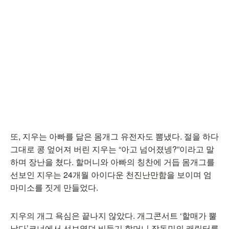
또, 지우는 아빠를 닮은 몸개그 유전자도 뽐냈다. 절을 하다
그대로 콩 엎어져 버린 지우는 “아고 넘어졌넹?”이라고 말
하며 장난을 쳤다. 할머니와 아빠의 칭찬에 거듭 몸개그를
선보인 지우는 24개월 아이다운 천진난만함을 보이며 엄
마미소를 짓게 만들었다.
지우의 개그 욕심은 끝나지 않았다. 개그콘서트 ‘할매가 뿔
났다’코너에서 선보였던 비둘기 할머니 장동민의 캐릭터를