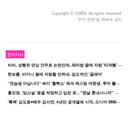
Copyright ⓒ OSEN. All rights reserved.
무단 전재 및 재배포 금지
인기기사
비
비, 성행위 연상 안무로 논란인데..워터밤 몸매 자랑 '타격無' 근황
한보름, 비키니 몸매 자랑할 만하네..압도적인 '글래머'
“
연습생 아닙니다” 싸이 '흠뻑쇼' 즉석 캐스팅 여중생, 루머 뿔났다[Oh!쎈 이...
홍
진영, '임신설' 종결 작정하고 입은 옷…"맨날 혼내시니까" 억울
'
흑백' 김도윤♥배우 김서연, 4년만 공개열애 시작..드디어 SNS에 노출 [핫피...