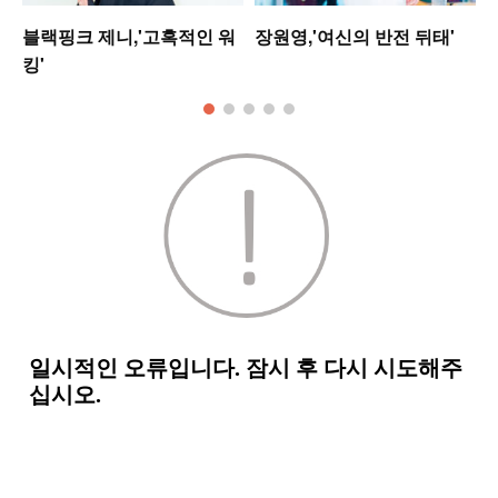
는
블랙핑크 제니,'고혹적인 워
장원영,'여신의 반전 뒤태'
킹'
모