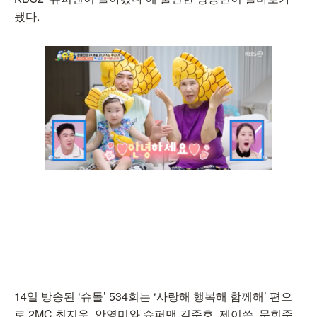
됐다.
14일 방송된 ‘슈돌’ 534회는 ‘사랑해 행복해 함께해’ 편으
로 2MC 최지우, 안영미와 슈퍼맨 김준호, 제이쓴, 문희준,