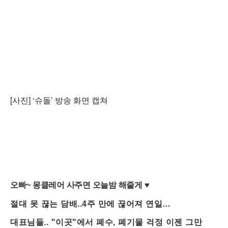
[사진] ‘슈돌’ 방송 화면 캡쳐