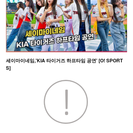
세이마이네임,'KIA 타이거즈 하프타임 공연' [O! SPORT
S]