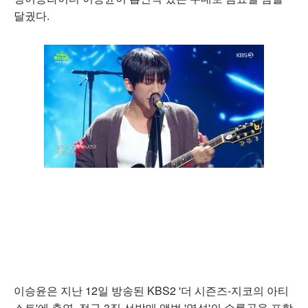
달궜다.
이승윤은 지난 12일 방송된 KBS2 '더 시즌즈-지코의 아티
스트'에 출연, 정규 3집 선발매 앨범 '역성'의 수록곡을 포함