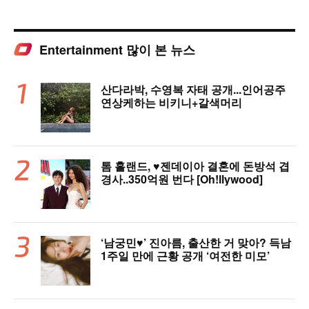
Entertainment 많이 본 뉴스
산다라박, 수영복 자태 공개...인어공주
연상케하는 비키니+갈색머리
톰 홀랜드, ♥︎젠데이아 결혼에 돈방석 겹
경사..350억원 번다 [Oh!llywood]
‘남궁민♥’ 진아름, 출산한 거 맞아? 득남
1주일 만에 근황 공개 ‘여전한 미모’