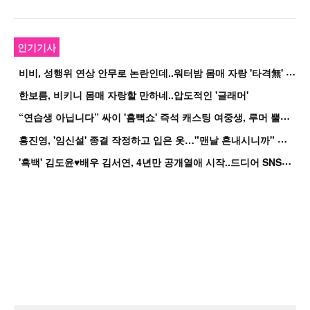
인기기사
비
비, 성행위 연상 안무로 논란인데..워터밤 몸매 자랑 '타격無' 근황
한보름, 비키니 몸매 자랑할 만하네..압도적인 '글래머'
“
연습생 아닙니다” 싸이 '흠뻑쇼' 즉석 캐스팅 여중생, 루머 뿔났다[Oh!쎈 이...
홍
진영, '임신설' 종결 작정하고 입은 옷…"맨날 혼내시니까" 억울
'
흑백' 김도윤♥배우 김서연, 4년만 공개열애 시작..드디어 SNS에 노출 [핫피...