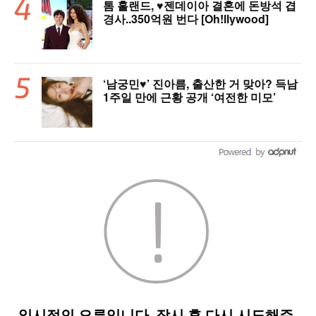
톰 홀랜드, ♥︎젠데이아 결혼에 돈방석 겹
경사..350억원 번다 [Oh!llywood]
‘남궁민♥’ 진아름, 출산한 거 맞아? 득남
1주일 만에 근황 공개 ‘여전한 미모’