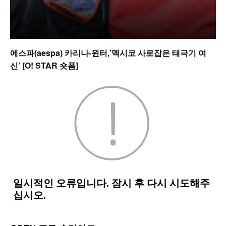
에스파(aespa) 카리나-윈터,’멕시코 사로잡은 태극기 여
신’ [O! STAR 숏폼]