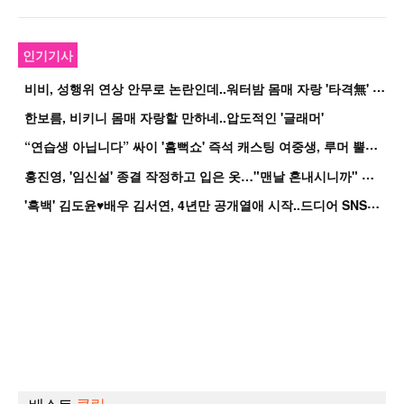
인기기사
비
비, 성행위 연상 안무로 논란인데..워터밤 몸매 자랑 '타격無' 근황
한보름, 비키니 몸매 자랑할 만하네..압도적인 '글래머'
“
연습생 아닙니다” 싸이 '흠뻑쇼' 즉석 캐스팅 여중생, 루머 뿔났다[Oh!쎈 이...
홍
진영, '임신설' 종결 작정하고 입은 옷…"맨날 혼내시니까" 억울
'
흑백' 김도윤♥배우 김서연, 4년만 공개열애 시작..드디어 SNS에 노출 [핫피...