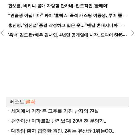
한보름, 비키니 몸매 자랑할 만하네..압도적인 '글래머'
“
연습생 아닙니다” 싸이 '흠뻑쇼' 즉석 캐스팅 여중생, 루머 뿔났다[Oh!쎈 이...
홍
진영, '임신설' 종결 작정하고 입은 옷…"맨날 혼내시니까" 억울
'
흑백' 김도윤♥배우 김서연, 4년만 공개열애 시작..드디어 SNS에 노출 [핫피...