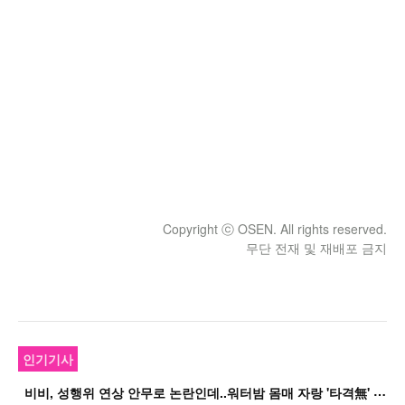
Copyright ⓒ OSEN. All rights reserved.
무단 전재 및 재배포 금지
인기기사
비
비, 성행위 연상 안무로 논란인데..워터밤 몸매 자랑 '타격無' 근황