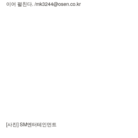
이어 펼친다. /mk3244@osen.co.kr
[사진] SM엔터테인먼트