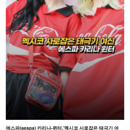
에스파(aespa) 카리나-윈터,’멕시코 사로잡은 태극기 여