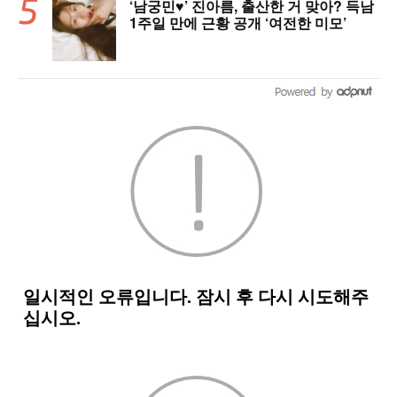
‘남궁민♥’ 진아름, 출산한 거 맞아? 득남
1주일 만에 근황 공개 ‘여전한 미모’