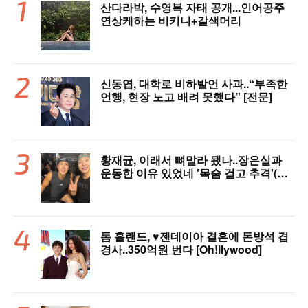
산다라박, 수영복 자태 공개...인어공주
연상케하는 비키니+갈색머리
신동엽, 대학로 비하발언 사과..“부족한
언행, 현장 노고 배려 못했다” [전문]
황재균, 이래서 뼈말라 됐나..장은실과
운동한 이유 있었네 '목숨 걸고 추격'(술
래게임)
톰 홀랜드, ♥︎젠데이아 결혼에 돈방석 겹
경사..350억원 번다 [Oh!llywood]