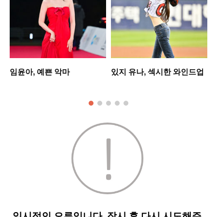
셋
임윤아, 예쁜 악마
있지 유나, 섹시한 와인드업