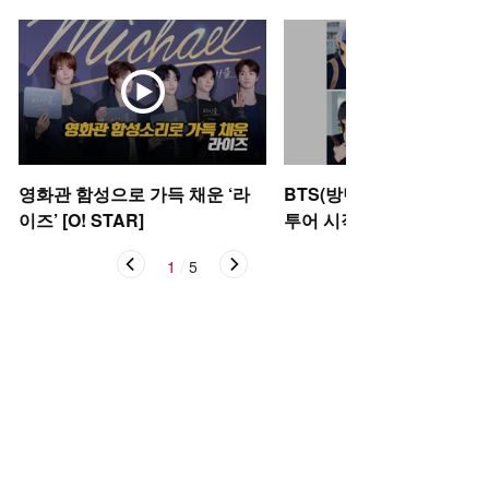
영화관 함성으로 가득 채운 ‘라
BTS(방탄소년단), 아리랑
이즈’ [O! STAR]
투어 시작 [O! STAR]
1
/
5