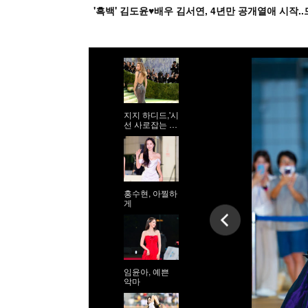
지지 하디드,'시
선 사로잡는 9
등신 시스루 자
태'
홍수현, 아찔하
게
임윤아, 예쁜
악마