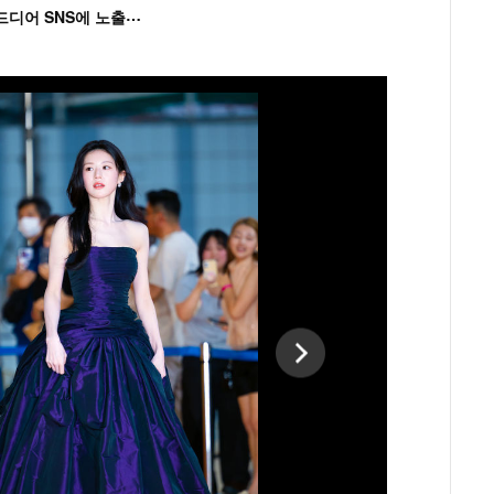
'
흑백' 김도윤♥배우 김서연, 4년만 공개열애 시작..드디어 SNS에 노출 [핫피...