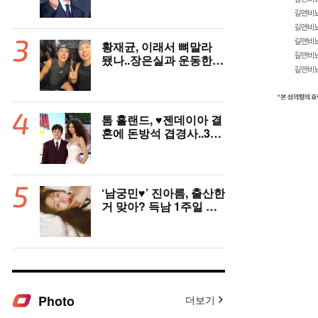
노고 배려 못했다” [전문]
황재균, 이래서 뼈말라
됐나..장은실과 운동한
이유 있었네 '목숨 걸고
추격'(술래게임)
톰 홀랜드, ♥︎젠데이아 결
혼에 돈방석 겹경사..350
억원 번다 [Oh!llywood]
‘남궁민♥’ 진아름, 출산한
거 맞아? 득남 1주일 만
에 근황 공개 ‘여전한 미
모’
Photo
더보기