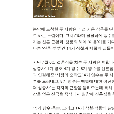
농막에 도착한 두 사람은 직접 키운 상추를 딴 
트 하는 느낌이다, 그치?”라며 달달하게 광수
지는 신혼 근황과, 청룡의 해에 ‘아용’이를 기
다른 ‘신혼 부부’인 14기 상철과 백합의 집들
지난 7월 6일 결혼식을 치른 두 사람은 백합과
삼총사’ 1기 영호-4기 영수-8기 영수를 신혼집
과 연결해준 ‘사랑의 오작교’ 4기 영수는 두 
투를 드러내고, 8기 영수는 백합에 대한 여전한
퍼 삼총사’는 각자의 근황을 들려주는데 특히 1
감을 얻은 신곡을 즉석에서 열창해 신혼집을 
15기 광수-옥순, 그리고 14기 상철-백합의 달달