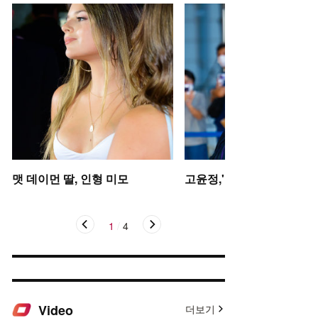
맷 데이먼 딸, 인형 미모
고윤정,'탄성을 자아내는 미
1
/
4
Video
더보기