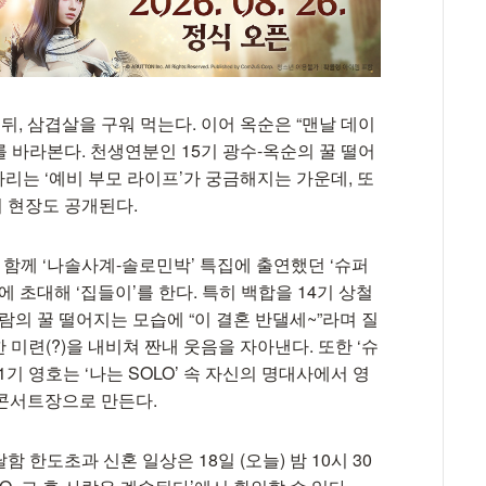
뒤, 삼겹살을 구워 먹는다. 이어 옥순은 “맨날 데이
를 바라본다. 천생연분인 15기 광수-옥순의 꿀 떨어
다리는 ‘예비 부모 라이프’가 궁금해지는 가운데, 또
이 현장도 공개된다.
 함께 ‘나솔사계-솔로민박’ 특집에 출연했던 ‘슈퍼
에 초대해 ‘집들이’를 한다. 특히 백합을 14기 상철
사람의 꿀 떨어지는 모습에 “이 결혼 반댈세~”라며 질
 미련(?)을 내비쳐 짠내 웃음을 자아낸다. 또한 ‘슈
기 영호는 ‘나는 SOLO’ 속 자신의 명대사에서 영
콘서트장으로 만든다.
함 한도초과 신혼 일상은 18일 (오늘) 밤 10시 30