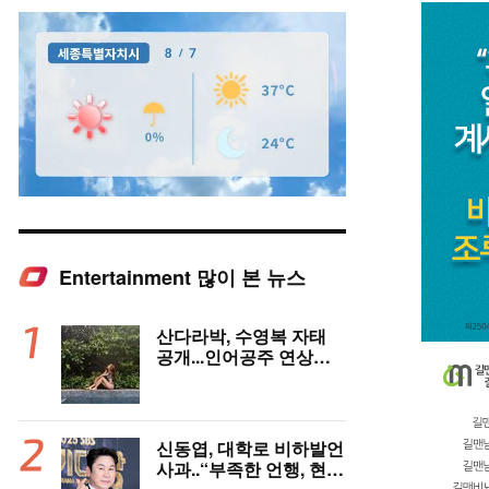
Entertainment 많이 본 뉴스
Mute
산다라박, 수영복 자태
공개...인어공주 연상케
하는 비키니+갈색머리
신동엽, 대학로 비하발언
사과..“부족한 언행, 현장