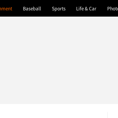
inment
Baseball
Sports
Life & Car
Phot