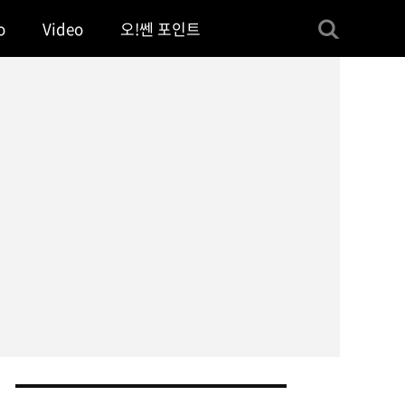
o
Video
오!쎈 포인트