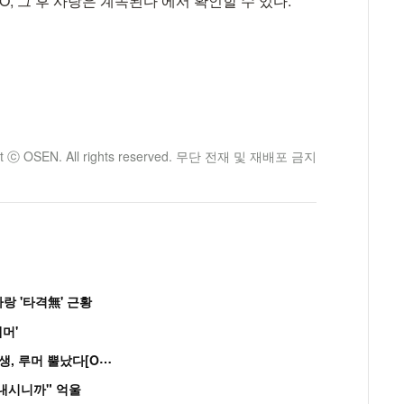
OLO, 그 후 사랑은 계속된다’에서 확인할 수 있다.
ht ⓒ OSEN. All rights reserved. 무단 전재 및 재배포 금지
랑 '타격無' 근황
머'
“
연습생 아닙니다” 싸이 '흠뻑쇼' 즉석 캐스팅 여중생, 루머 뿔났다[Oh!쎈 이...
혼내시니까" 억울