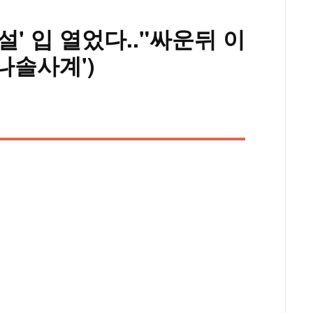
설' 입 열었다.."싸운뒤 이
나솔사계')