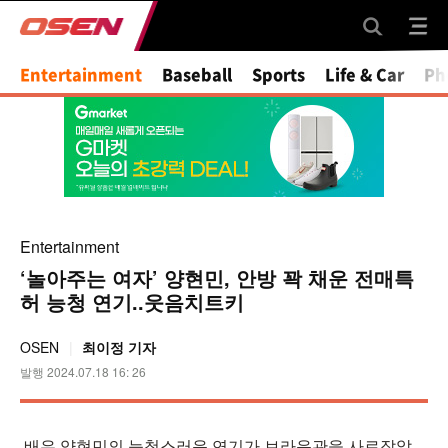
Mute
Entertainment
Baseball
Sports
Life & Car
Ph
Entertainment
‘놀아주는 여자’ 양현민, 안방 꽉 채운 전매특
허 능청 연기..웃음치트키
OSEN
최이정 기자
발행 2024.07.18 16: 26
배우 양현민의 능청스러운 연기가 브라운관을 사로잡았