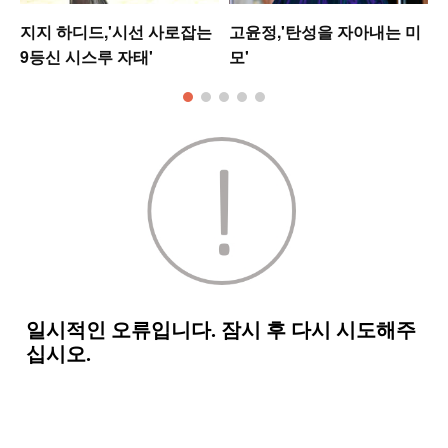
지지 하디드,'시선 사로잡는
고윤정,'탄성을 자아내는 미
9등신 시스루 자태'
모'