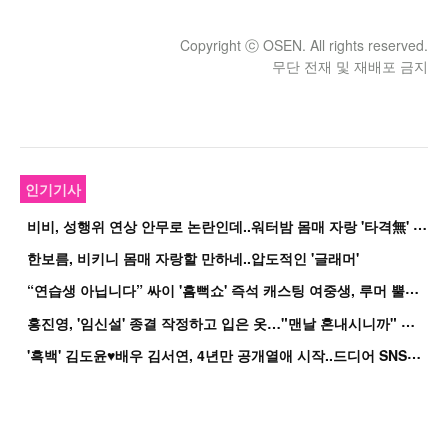
Copyright ⓒ OSEN. All rights reserved.
무단 전재 및 재배포 금지
인기기사
비
비, 성행위 연상 안무로 논란인데..워터밤 몸매 자랑 '타격無' 근황
한보름, 비키니 몸매 자랑할 만하네..압도적인 '글래머'
“
연습생 아닙니다” 싸이 '흠뻑쇼' 즉석 캐스팅 여중생, 루머 뿔났다[Oh!쎈 이...
홍
진영, '임신설' 종결 작정하고 입은 옷…"맨날 혼내시니까" 억울
'
흑백' 김도윤♥배우 김서연, 4년만 공개열애 시작..드디어 SNS에 노출 [핫피...