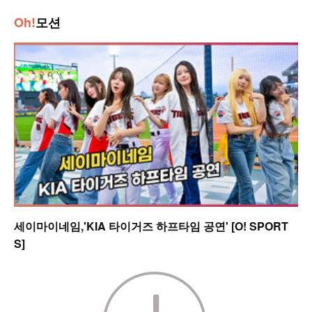
Oh!
모션
세이마이네임,'KIA 타이거즈 하프타임 공연' [O! SPORT
S]