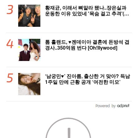
황재균, 이래서 뼈말라 됐나..장은실과
운동한 이유 있었네 '목숨 걸고 추격'(술
래게임)
톰 홀랜드, ♥︎젠데이아 결혼에 돈방석 겹
경사..350억원 번다 [Oh!llywood]
‘남궁민♥’ 진아름, 출산한 거 맞아? 득남
1주일 만에 근황 공개 ‘여전한 미모’