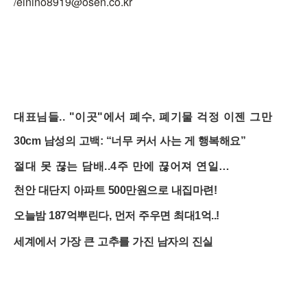
/elnino8919@osen.co.kr