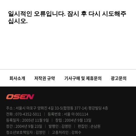
회사소개
저작권 규약
기사구매 및 제휴문의
광고문의
주소
서울시 마포구 양화진 4길 33-5(합정동 377-14) 평강빌딩 4층
전화
070-4352-5011
등록번호
서울 아 001114
등록일자
2005년 11월 9일
창립
2004년 9월 13일
창간
2004년 9월 23일
발행인
김영민
편집인
손남원
청소년보호책임자
김영민
고충처리인
강희수