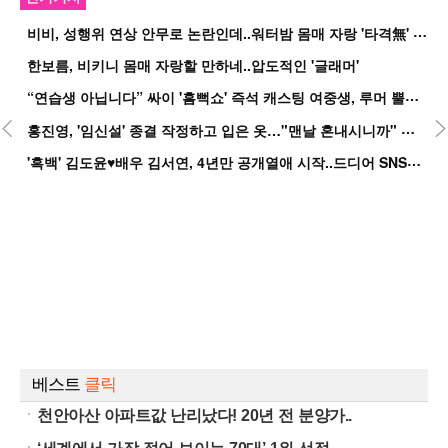
비
비, 성행위 연상 안무로 논란인데..워터밤 몸매 자랑 '타격無' 근황
한보름, 비키니 몸매 자랑할 만하네..압도적인 '글래머'
“
연습생 아닙니다” 싸이 '흠뻑쇼' 즉석 캐스팅 여중생, 루머 뿔났다[Oh!쎈 이...
홍
진영, '임신설' 종결 작정하고 입은 옷…"맨날 혼내시니까" 억울
'
흑백' 김도윤♥배우 김서연, 4년만 공개열애 시작..드디어 SNS에 노출 [핫피...