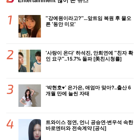
Entertainment 많이 본 뉴스
"강예원이라고?"...앞트임 복원 후 물오
른 '동안 미모'
'사랑이 온다' 하석진, 안희연에 "친자 확
인 요구"..15.7% 돌파 [美친시청률]
‘박현호♥’ 은가은, 애엄마 맞아?..출산 6
개월 만에 늘씬 자태
트와이스 정연, 언니 공승연∙변우석 속한
바로엔터와 전속계약 [공식]