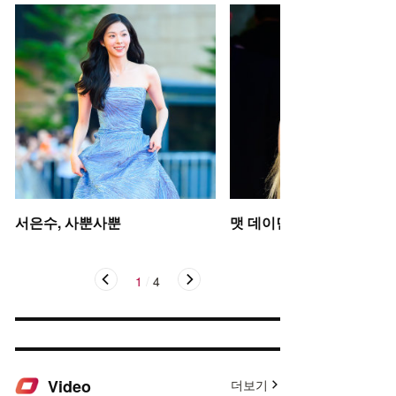
서은수, 사뿐사뿐
맷 데이먼 딸, 인형 미모
1
/
4
Video
더보기