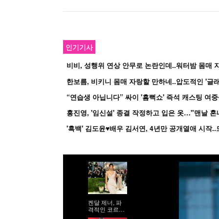
인기기사
비비, 성행위 연상 안무로 논란인데..워터밤 몸매 자
한보름, 비키니 몸매 자랑할 만하네..압도적인 '글래
홍진영, '임신설' 종결 작정하고 입은 옷…"맨날 
켄달 제너, 파
격적인 코르셋
시스루 드레스