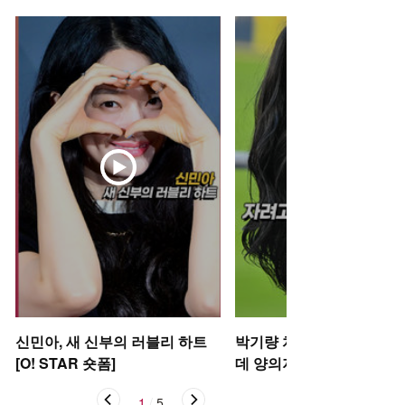
신민아, 새 신부의 러블리 하트
박기량 치어리더, 자려고 
[O! STAR 숏폼]
데 양의지 [O! SPORTS 숏
1
/
5