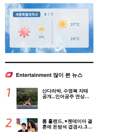
Entertainment 많이 본 뉴스
Mute
산다라박, 수영복 자태
공개...인어공주 연상케
하는 비키니+갈색머리
톰 홀랜드, ♥︎젠데이아 결
혼에 돈방석 겹경사..350