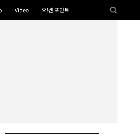
o
Video
오!쎈 포인트