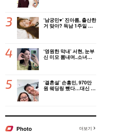
억원 번다 [Oh!llywood]
‘남궁민♥’ 진아름, 출산한
거 맞아? 득남 1주일 만
에 근황 공개 ‘여전한 미
모’
‘영원한 막내’ 서현, 눈부
신 미모 뽐내며..소녀시
대 데뷔 19주년 자축
‘결혼설’ 손흥민, 970만
원 웨딩링 뺐다…대신 왼
쪽 새끼손가락에 새 반지
[핫피플]
Photo
더보기