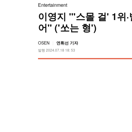
Entertainment
이영지 "'스몰 걸' 1
어" ('쏘는 형')
OSEN
연휘선 기자
발행 2024.07.18 18: 53