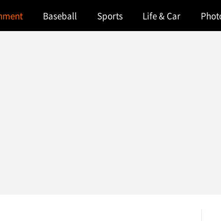
inment
Baseball
Sports
Life & Car
Phot