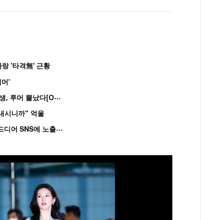
랑 '타격無' 근황
머'
“
연습생 아닙니다” 싸이 '흠뻑쇼' 즉석 캐스팅 여중생, 루머 뿔났다[Oh!쎈 이...
혼내시니까" 억울
'
흑백' 김도윤♥배우 김서연, 4년만 공개열애 시작..드디어 SNS에 노출 [핫피...