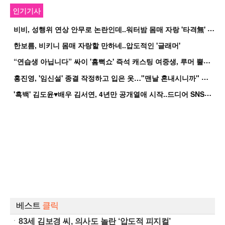
인기기사
비
비, 성행위 연상 안무로 논란인데..워터밤 몸매 자랑 '타격無' 근황
한보름, 비키니 몸매 자랑할 만하네..압도적인 '글래머'
“
연습생 아닙니다” 싸이 '흠뻑쇼' 즉석 캐스팅 여중생, 루머 뿔났다[Oh!쎈 이...
홍
진영, '임신설' 종결 작정하고 입은 옷…"맨날 혼내시니까" 억울
'
흑백' 김도윤♥배우 김서연, 4년만 공개열애 시작..드디어 SNS에 노출 [핫피...