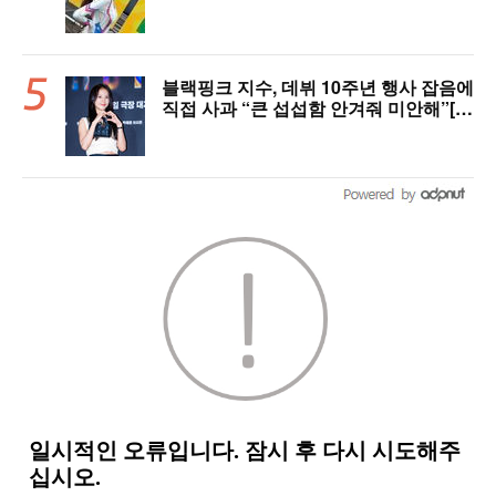
블랙핑크 지수, 데뷔 10주년 행사 잡음에
직접 사과 “큰 섭섭함 안겨줘 미안해”[핫
피플]