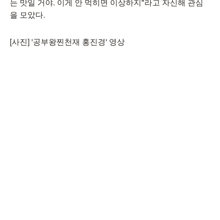
는 맛일 거야. 이게 안 먹히면 이상하지"라고 자신해 관심
을 모았다.
[사진] '공부왕찐천재 홍진경' 영상