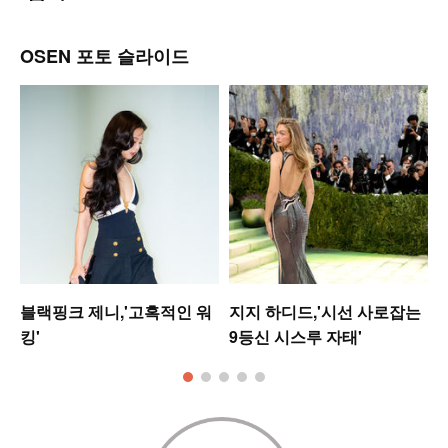
OSEN 포토 슬라이드
블랙핑크 제니,'고혹적인 워
지지 하디드,'시선 사로잡는
킹'
9등신 시스루 자태'