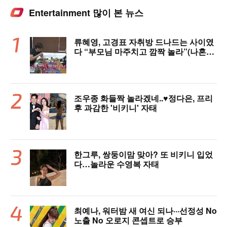
Entertainment 많이 본 뉴스
류혜영, 고경표 자취방 드나드는 사이였
다 “부모님 마주치고 깜짝 놀라”(나혼자
산다)
조우종 화들짝 놀라겠네..♥정다은, 프리
후 과감한 '비키니' 자태
한그루, 쌍둥이맘 맞아? 또 비키니 입었
다…놀라운 수영복 자태
최예나, 워터밤 새 여신 되나···선정성 No
노출 No 오로지 콘셉트로 승부