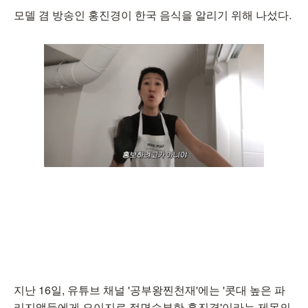
모델 겸 방송인 홍진경이 한국 음식을 알리기 위해 나섰다.
지난 16일, 유튜브 채널 '공부왕찐천재'에는 '콧대 높은 파
리지앵들에게 오이지로 정면승부한 홍진경'이라는 제목의