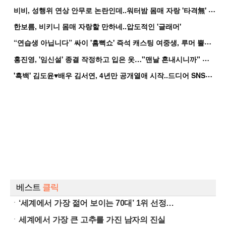
비
비, 성행위 연상 안무로 논란인데..워터밤 몸매 자랑 '타격無' 근황
한보름, 비키니 몸매 자랑할 만하네..압도적인 '글래머'
“
연습생 아닙니다” 싸이 '흠뻑쇼' 즉석 캐스팅 여중생, 루머 뿔났다[Oh!쎈 이...
홍
진영, '임신설' 종결 작정하고 입은 옷…"맨날 혼내시니까" 억울
'
흑백' 김도윤♥배우 김서연, 4년만 공개열애 시작..드디어 SNS에 노출 [핫피...