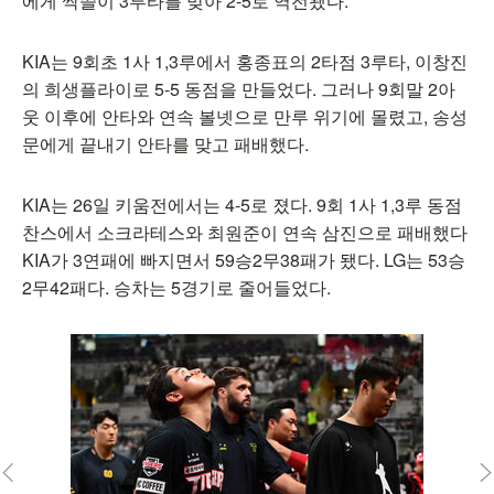
에게 싹쓸이 3루타를 맞아 2-5로 역전됐다.
KIA는 9회초 1사 1,3루에서 홍종표의 2타점 3루타, 이창진
의 희생플라이로 5-5 동점을 만들었다. 그러나 9회말 2아
웃 이후에 안타와 연속 볼넷으로 만루 위기에 몰렸고, 송성
문에게 끝내기 안타를 맞고 패배했다.
KIA는 26일 키움전에서는 4-5로 졌다. 9회 1사 1,3루 동점
찬스에서 소크라테스와 최원준이 연속 삼진으로 패배했다
KIA가 3연패에 빠지면서 59승2무38패가 됐다. LG는 53승
2무42패다. 승차는 5경기로 줄어들었다.