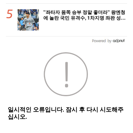
"좌타자 몸쪽 승부 정말 좋더라" 왕옌청
에 놀란 국민 유격수, 1차지명 좌완 성장
세에 대만족 "구위 좋아지고 안정감 생
겼다" [오!쎈 대구]