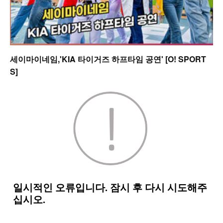
세이마이네임,'KIA 타이거즈 하프타임 공연' [O! SPORT
S]