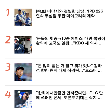
[속보] 미야지와 결별한 삼성, NPB 22G
연속 무실점 우완 미야모리와 계약
'눈물의 첫승→10승 에이스' 대만 복덩이
활약에 고국도 열광…"KBO 새 역사 썼
다"
"돈 많이 받는 거 말고 뭐가 있나" 김하
성 향한 현지 매체 직격탄…"로스터 한
자리 낭비" 날선 비판
"한화에서만큼만 던져준다면…" 1G 만
에 쓰러진 폰세, 토론토 기대는 식지 않
았다