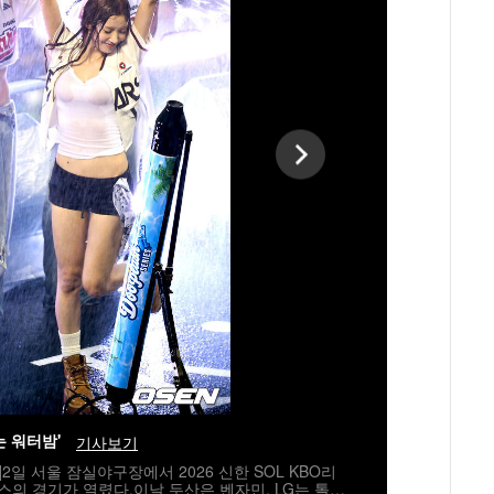
는 워터밤'
기사보기
]2일 서울 잠실야구장에서 2026 신한 SOL KBO리
스의 경기가 열렸다.이날 두산은 벤자민, LG는 톨허