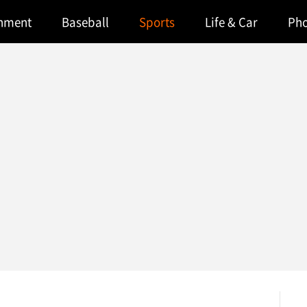
inment
Baseball
Sports
Life & Car
Ph