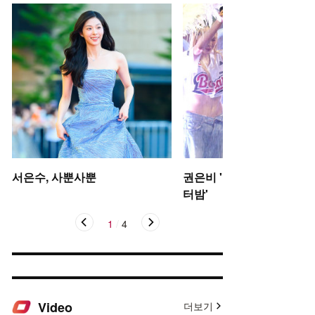
서은수, 사뿐사뿐
권은비 '야구장 더위 날리는
터밤'
1
/
4
Video
더보기