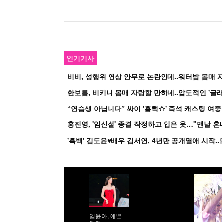
인기기사
비비, 성행위 연상 안무로 논란인데..워터밤 몸매 자
한보름, 비키니 몸매 자랑할 만하네..압도적인 '글래
홍진영, '임신설' 종결 작정하고 입은 옷…"맨날 
임윤아, 예쁜