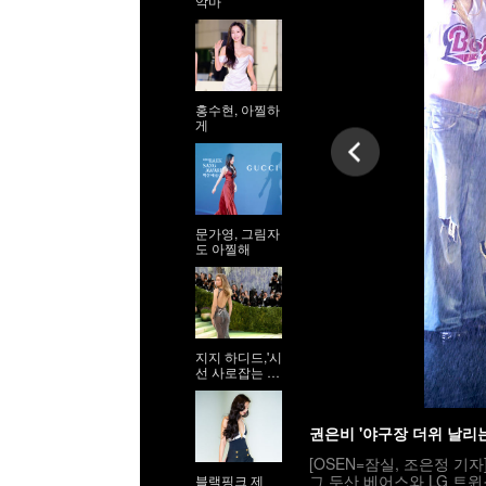
악마
홍수현, 아찔하
게
문가영, 그림자
도 아찔해
지지 하디드,'시
선 사로잡는 9
등신 시스루 자
태'
권은비 '야구장 더위 날리
[OSEN=잠실, 조은정 기자
그 두산 베어스와 LG 트윈
블랙핑크 제