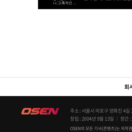
니,'고혹적인 워
스트를 선발로 내세웠다. 클
킹'
02 /cej@osen.co.kr
회
주소
서울시 마포구 양화진 4길 33
창립
2004년 9월 13일
창간
OSEN의 모든 기사(콘텐츠)는 저작권법의 