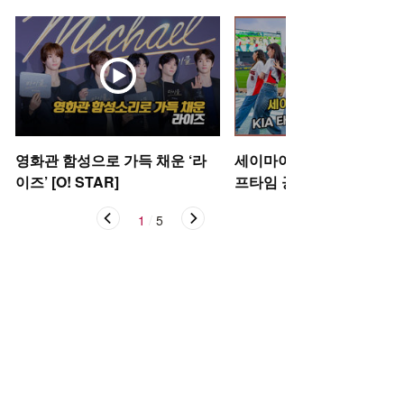
영화관 함성으로 가득 채운 ‘라
세이마이네임,'KIA 타이거
이즈’ [O! STAR]
프타임 공연' [O! SPORTS
1
/
5