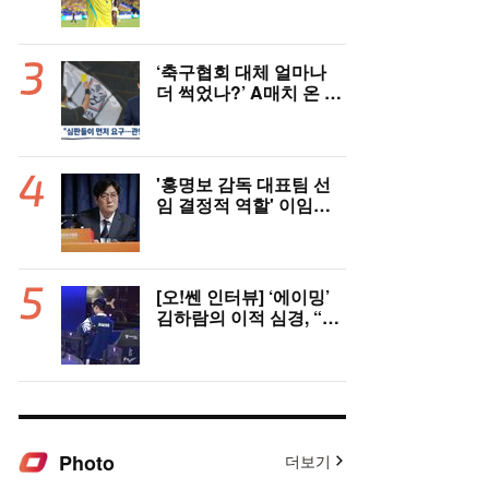
스, 레알 개선안 받았다...
이제 선택은 선수 몫
‘축구협회 대체 얼마나
더 썩었나?’ A매치 온 외
국인 심판에게 성접대 관
행 “그래야 잘 불어주지
않겠나?”
'홍명보 감독 대표팀 선
임 결정적 역할' 이임생
의 반격 "홍명보 선임 기
록 남아 있다"…문체부
와 법정 공방 나선다
[오!쎈 인터뷰] ‘에이밍’
김하람의 이적 심경, “더
이야기하면 서로 상처,
팀에 피해 주기 싫어”
Photo
더보기