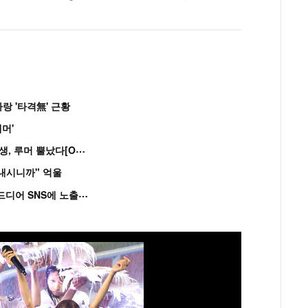
랑 '타격無' 근황
머'
“
연습생 아닙니다” 싸이 '흠뻑쇼' 즉석 캐스팅 여중생, 루머 뿔났다[Oh!쎈 이...
혼내시니까" 억울
'
흑백' 김도윤♥배우 김서연, 4년만 공개열애 시작..드디어 SNS에 노출 [핫피...