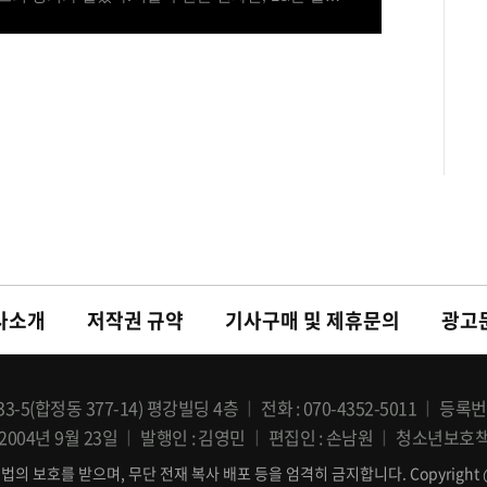
리닝타임에 권은비가 공연을 하고 있다. 2026.08.
사소개
저작권 규약
기사구매 및 제휴문의
광고
-5(합정동 377-14) 평강빌딩 4층
전화
070-4352-5011
등록번
2004년 9월 23일
발행인
김영민
편집인
손남원
청소년보호
보호를 받으며, 무단 전재 복사 배포 등을 엄격히 금지합니다. Copyright @ OSEN 