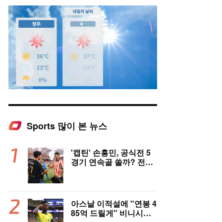
Sports 많이 본 뉴스
Mute
'캡틴' 손흥민, 공식전 5
경기 연속골 쏠까? 전반
은 잠잠...'부앙가 선제골'
LAFC, 과달라하라와 1-
1 전반 종료
아스날 이적설에 "연봉 4
85억 드릴게" 비니시우