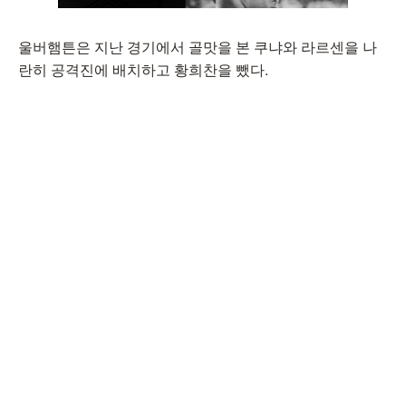
울버햄튼은 지난 경기에서 골맛을 본 쿠냐와 라르센을 나
란히 공격진에 배치하고 황희찬을 뺐다.