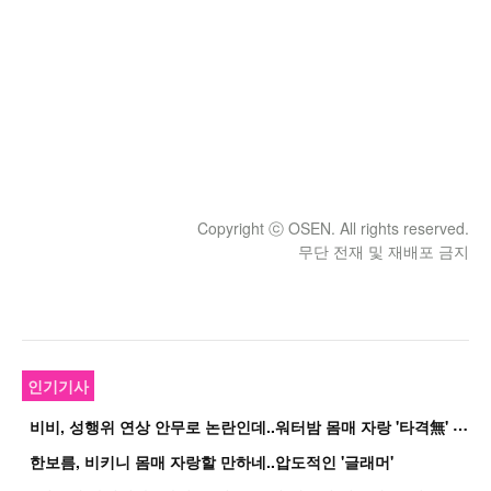
Copyright ⓒ OSEN. All rights reserved.
무단 전재 및 재배포 금지
인기기사
비
비, 성행위 연상 안무로 논란인데..워터밤 몸매 자랑 '타격無' 근황
한보름, 비키니 몸매 자랑할 만하네..압도적인 '글래머'