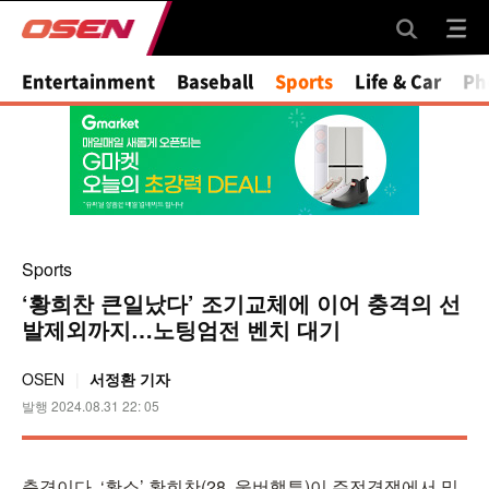
Mute
Entertainment
Baseball
Sports
Life & Car
Ph
Sports
‘황희찬 큰일났다’ 조기교체에 이어 충격의 선
발제외까지…노팅엄전 벤치 대기
OSEN
서정환 기자
발행 2024.08.31 22: 05
충격이다. ‘황소’ 황희찬(28, 울버햄튼)이 주전경쟁에서 밀