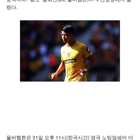
렸다.
울버햄튼은 31일 오후 11시(한국시간) 영국 노팅엄쉐어 더