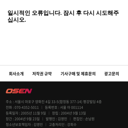
회사소개
저작권 규약
기사구매 및 제휴문의
광고문의
주소
서울시 마포구 양화진 4길 33-5(합정동 377-14) 평강빌딩 4층
전화
070-4352-5011
등록번호
서울 아 001114
등록일자
2005년 11월 9일
창립
2004년 9월 13일
창간
2004년 9월 23일
발행인
김영민
편집인
손남원
청소년보호책임자
김영민
고충처리인
강희수