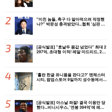
년 만에 한솥밥 확정
"미친 놈들, 축구 다 말아먹으려 작정했
나?" 박문성 충격받았다...협회 '심판 성
접대' 논란에 분노 "국제적 망신, 국제 문
제 될 수도"
[공식발표] "호날두 몸값 넘었다" 최대 2
297억, 초대형 이적! 레알 마드리드, 21
살 디오망데 품었다..."구단 역사상 가장
비싼 영입"
'홀란 한글 유니폼을 판다고?' 맨체스터
시티, 팝업스토어 9일까지 성수동에서
연다
[공식발표] 아스날 좌절! 결국 이용만 당
했다...비니시우스, '연봉 394억'에 레알
마드리드 극적 잔류 "2032년까지 재계