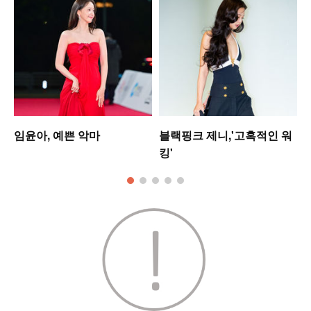
임윤아, 예쁜 악마
블랙핑크 제니,'고혹적인 워
킹'