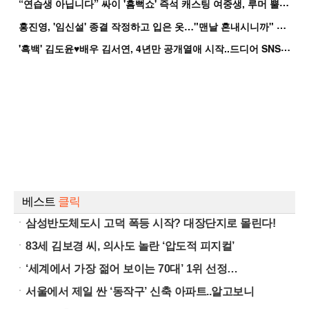
“
연습생 아닙니다” 싸이 '흠뻑쇼' 즉석 캐스팅 여중생, 루머 뿔났다[Oh!쎈 이...
홍
진영, '임신설' 종결 작정하고 입은 옷…"맨날 혼내시니까" 억울
'
흑백' 김도윤♥배우 김서연, 4년만 공개열애 시작..드디어 SNS에 노출 [핫피...