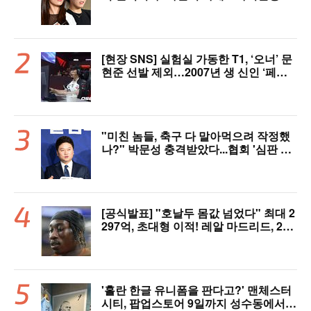
년 만에 한솥밥 확정
[현장 SNS] 실험실 가동한 T1, ‘오너’ 문
현준 선발 제외…2007년 생 신인 ‘페인
터’ 출전
"미친 놈들, 축구 다 말아먹으려 작정했
나?" 박문성 충격받았다...협회 '심판 성
접대' 논란에 분노 "국제적 망신, 국제 문
제 될 수도"
[공식발표] "호날두 몸값 넘었다" 최대 2
297억, 초대형 이적! 레알 마드리드, 21
살 디오망데 품었다..."구단 역사상 가장
비싼 영입"
'홀란 한글 유니폼을 판다고?' 맨체스터
시티, 팝업스토어 9일까지 성수동에서