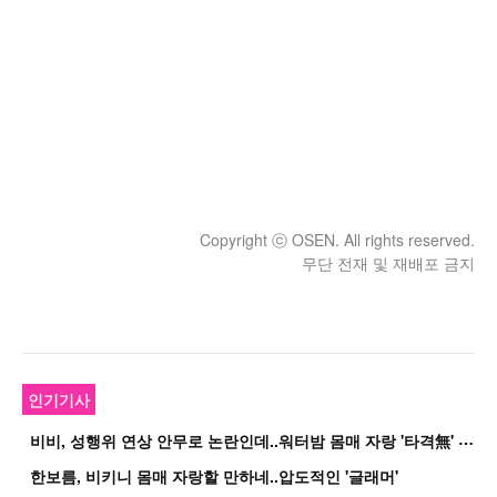
Copyright ⓒ OSEN. All rights reserved.
무단 전재 및 재배포 금지
인기기사
비
비, 성행위 연상 안무로 논란인데..워터밤 몸매 자랑 '타격無' 근황
한보름, 비키니 몸매 자랑할 만하네..압도적인 '글래머'