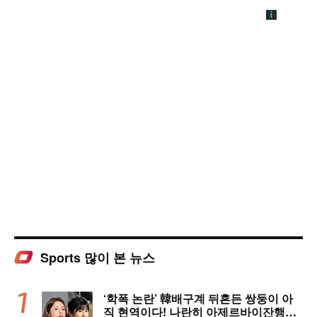
Sports 많이 본 뉴스
‘학폭 논란’ 韓배구계 뒤흔든 쌍둥이 아
직 현역이다! 나란히 아제르바이잔행→5