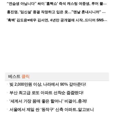
“
연습생 아닙니다” 싸이 '흠뻑쇼' 즉석 캐스팅 여중생, 루머 뿔났다[Oh!쎈 이...
홍
진영, '임신설' 종결 작정하고 입은 옷…"맨날 혼내시니까" 억울
'
흑백' 김도윤♥배우 김서연, 4년만 공개열애 시작..드디어 SNS에 노출 [핫피...