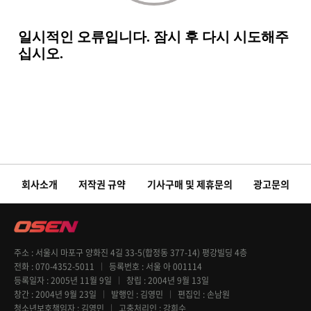
회사소개
저작권 규약
기사구매 및 제휴문의
광고문의
주소
서울시 마포구 양화진 4길 33-5(합정동 377-14) 평강빌딩 4층
전화
070-4352-5011
등록번호
서울 아 001114
등록일자
2005년 11월 9일
창립
2004년 9월 13일
창간
2004년 9월 23일
발행인
김영민
편집인
손남원
청소년보호책임자
김영민
고충처리인
강희수