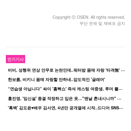
Copyright ⓒ OSEN. All rights reserved.
무단 전재 및 재배포 금지
인기기사
비
비, 성행위 연상 안무로 논란인데..워터밤 몸매 자랑 '타격無' 근황
한보름, 비키니 몸매 자랑할 만하네..압도적인 '글래머'
“
연습생 아닙니다” 싸이 '흠뻑쇼' 즉석 캐스팅 여중생, 루머 뿔났다[Oh!쎈 이...
홍
진영, '임신설' 종결 작정하고 입은 옷…"맨날 혼내시니까" 억울
'
흑백' 김도윤♥배우 김서연, 4년만 공개열애 시작..드디어 SNS에 노출 [핫피...