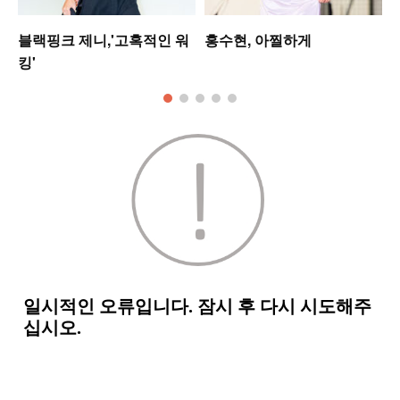
는
블랙핑크 제니,'고혹적인 워
홍수현, 아찔하게
킹'