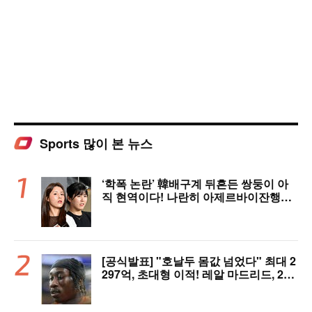
Sports 많이 본 뉴스
‘학폭 논란’ 韓배구계 뒤흔든 쌍둥이 아
직 현역이다! 나란히 아제르바이잔행→5
년 만에 한솥밥 확정
[공식발표] "호날두 몸값 넘었다" 최대 2
297억, 초대형 이적! 레알 마드리드, 21
살 디오망데 품었다..."구단 역사상 가장
비싼 영입"