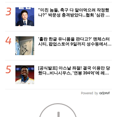
"미친 놈들, 축구 다 말아먹으려 작정했
나?" 박문성 충격받았다...협회 '심판 성
접대' 논란에 분노 "국제적 망신, 국제 문
제 될 수도"
'홀란 한글 유니폼을 판다고?' 맨체스터
시티, 팝업스토어 9일까지 성수동에서
연다
[공식발표] 아스날 좌절! 결국 이용만 당
했다...비니시우스, '연봉 394억'에 레알
마드리드 극적 잔류 "2032년까지 재계
약 서명"