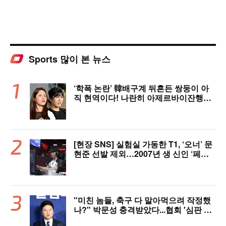
Sports 많이 본 뉴스
‘학폭 논란’ 韓배구계 뒤흔든 쌍둥이 아
직 현역이다! 나란히 아제르바이잔행→5
년 만에 한솥밥 확정
[현장 SNS] 실험실 가동한 T1, ‘오너’ 문
현준 선발 제외…2007년 생 신인 ‘페인
터’ 출전
"미친 놈들, 축구 다 말아먹으려 작정했
나?" 박문성 충격받았다...협회 '심판 성
접대' 논란에 분노 "국제적 망신, 국제 문