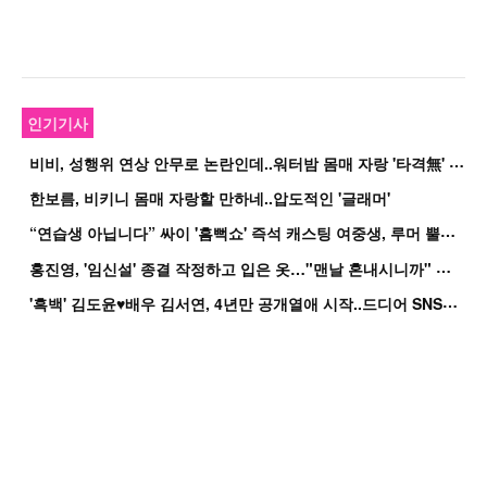
인기기사
비
비, 성행위 연상 안무로 논란인데..워터밤 몸매 자랑 '타격無' 근황
한보름, 비키니 몸매 자랑할 만하네..압도적인 '글래머'
“
연습생 아닙니다” 싸이 '흠뻑쇼' 즉석 캐스팅 여중생, 루머 뿔났다[Oh!쎈 이...
홍
진영, '임신설' 종결 작정하고 입은 옷…"맨날 혼내시니까" 억울
'
흑백' 김도윤♥배우 김서연, 4년만 공개열애 시작..드디어 SNS에 노출 [핫피...