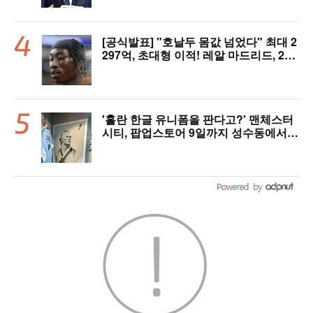
제 될 수도"
[공식발표] "호날두 몸값 넘었다" 최대 2
297억, 초대형 이적! 레알 마드리드, 21
살 디오망데 품었다..."구단 역사상 가장
비싼 영입"
'홀란 한글 유니폼을 판다고?' 맨체스터
시티, 팝업스토어 9일까지 성수동에서
연다