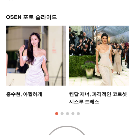
OSEN 포토 슬라이드
홍수현, 아찔하게
켄달 제너, 파격적인 코르셋
시스루 드레스
모