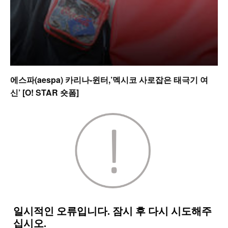
에스파(aespa) 카리나-윈터,’멕시코 사로잡은 태극기 여
신’ [O! STAR 숏폼]