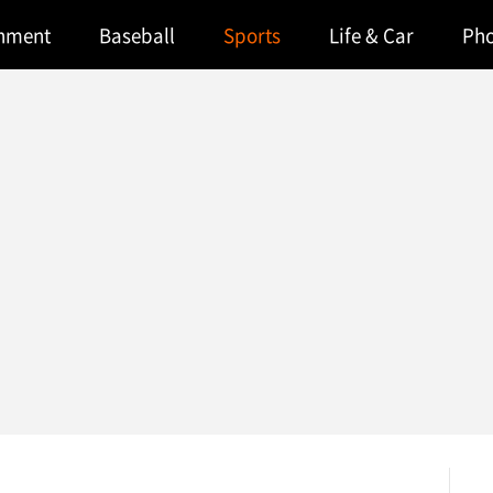
inment
Baseball
Sports
Life & Car
Ph