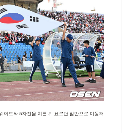
쿠웨이트와 5차전을 치른 뒤 요르단 암만으로 이동해