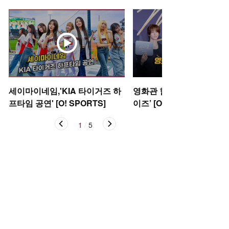
세이마이네임,'KIA 타이거즈 하
영화관 함성으로 가득 채운 
프타임 공연' [O! SPORTS]
이즈’ [O! STAR]
1
/
5