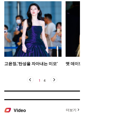
고윤정,'탄성을 자아내는 미모'
맷 데이먼 딸, 인형 미모
1
/
4
Video
더보기