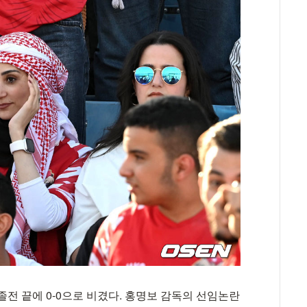
졸전 끝에 0-0으로 비겼다. 홍명보 감독의 선임논란