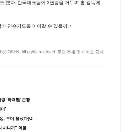
도 했다. 한국대표팀이 3연승을 거두며 홍 감독에
 연승가도를 이어갈 수 있을까. /
ht ⓒ OSEN. All rights reserved. 무단 전재 및 재배포 금지
랑 '타격無' 근황
머'
“
연습생 아닙니다” 싸이 '흠뻑쇼' 즉석 캐스팅 여중생, 루머 뿔났다[Oh!쎈 이...
혼내시니까" 억울