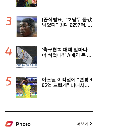
은 잠잠...'부앙가 선제골'
LAFC, 과달라하라와 1-
1 전반 종료
[공식발표] "호날두 몸값
넘었다" 최대 2297억, 초
대형 이적! 레알 마드리
드, 21살 디오망데 품었
다..."구단 역사상 가장
비싼 영입"
‘축구협회 대체 얼마나
더 썩었나?’ A매치 온 외
국인 심판에게 성접대 관
행 “그래야 잘 불어주지
않겠나?”
아스날 이적설에 "연봉 4
85억 드릴게" 비니시우
스, 레알 개선안 받았다...
이제 선택은 선수 몫
Photo
더보기