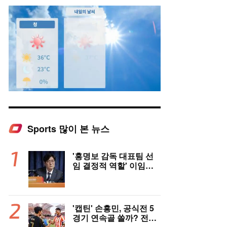
Sports 많이 본 뉴스
Mute
'홍명보 감독 대표팀 선
임 결정적 역할' 이임생
의 반격 "홍명보 선임 기
록 남아 있다"…문체부
와 법정 공방 나선다
'캡틴' 손흥민, 공식전 5
경기 연속골 쏠까? 전반