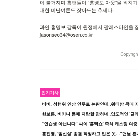
이 불거지며 홈팬들이 “홍명보 아웃”을 외치기
대한 비난여론도 잦아드는 추세다.
과연 홍명보 감독이 원정에서 팔레스타인을 잡아
jasonseo34@osen.co.kr
Copyrig
인기기사
비비, 성행위 연상 안무로 논란인데..워터밤 몸매 자
한보름, 비키니 몸매 자랑할 만하네..압도적인 '글래
홍진영, '임신설' 종결 작정하고 입은 옷…"맨날 