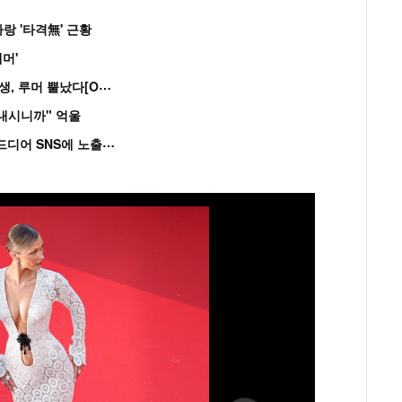
랑 '타격無' 근황
머'
“
연습생 아닙니다” 싸이 '흠뻑쇼' 즉석 캐스팅 여중생, 루머 뿔났다[Oh!쎈 이...
혼내시니까" 억울
'
흑백' 김도윤♥배우 김서연, 4년만 공개열애 시작..드디어 SNS에 노출 [핫피...