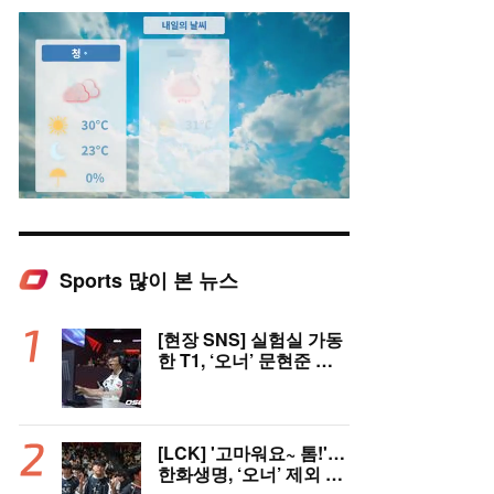
Sports 많이 본 뉴스
Mute
[현장 SNS] 실험실 가동
한 T1, ‘오너’ 문현준 선
발 제외…2007년 생 신
인 ‘페인터’ 출전
[LCK] '고마워요~ 톰!'…
한화생명, ‘오너’ 제외 T1