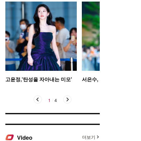
고윤정,'탄성을 자아내는 미모'
서은수, 사뿐사뿐
1
/
4
Video
더보기