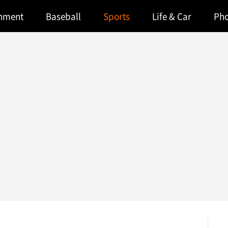
inment
Baseball
Sports
Life & Car
Ph