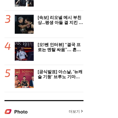
꺾고 3연패 탈출(종합)
[속보] 리오넬 메시 부친
상...평생 아들 곁 지킨 호
르헤 메시, 68세로 별세
[오!쎈 인터뷰] “결국 프
로는 멘탈 싸움”… 흔들
림 끝낸 ‘도란’ 최현준의
다짐
[공식발표] 아스날, '뉴캐
슬 기둥' 브루노 기마랑
이스 영입...등번호 39번
+이적료 1428억
Photo
더보기