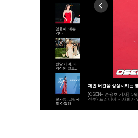
임윤아, 예쁜
악마
켄달 제너, 파
격적인 코르셋
시스루 드레스
제인 버킨을 상상시키는 
[OSEN= 손용호 기자] 5
전투) 프리미어 시사회가 
문가영, 그림자
도 아찔해
아파렐리 크로세 드레스를 입고
진=게티이미지