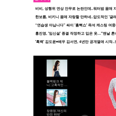
비비, 성행위 연상 안무로 논란인데..워터밤 몸매 자
한보름, 비키니 몸매 자랑할 만하네..압도적인 '글래
홍진영, '임신설' 종결 작정하고 입은 옷…"맨날 
블랙핑크 제
니,'고혹적인 워
킹'
장원영,'여신의
반전 뒤태'