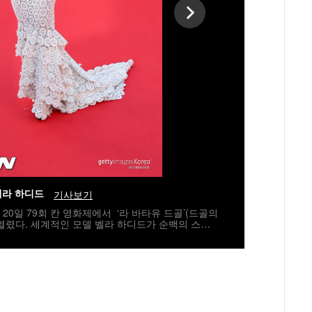
벨라 하디드
기사보기
월 20일 79회 칸 영화제에서 ‘라 바타유 드골’(드골의
열렸다. 세계적인 모델 벨라 하디드가 순백의 스키
 아름다움을 뽐내고 있다./spjj@osen.co.kr사