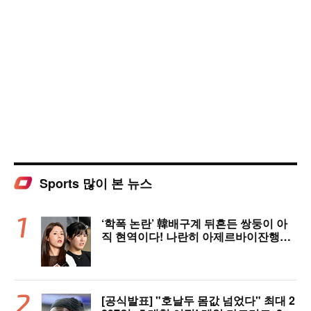
Sports 많이 본 뉴스
‘학폭 논란’ 韓배구계 뒤흔든 쌍둥이 아
직 현역이다! 나란히 아제르바이잔행→5
년 만에 한솥밥 확정
[공식발표] "호날두 몸값 넘었다" 최대 2