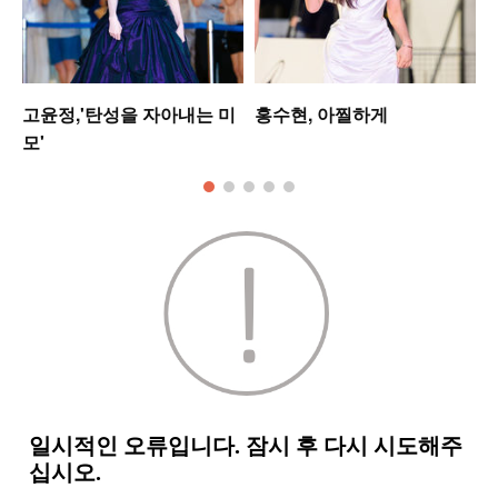
고윤정,'탄성을 자아내는 미
홍수현, 아찔하게
모'