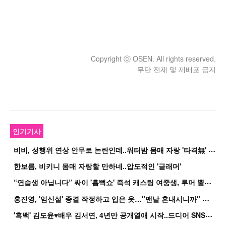
Copyright ⓒ OSEN. All rights reserved.
무단 전재 및 재배포 금지
인기기사
비
비, 성행위 연상 안무로 논란인데..워터밤 몸매 자랑 '타격無' 근황
한보름, 비키니 몸매 자랑할 만하네..압도적인 '글래머'
“
연습생 아닙니다” 싸이 '흠뻑쇼' 즉석 캐스팅 여중생, 루머 뿔났다[Oh!쎈 이...
홍
진영, '임신설' 종결 작정하고 입은 옷…"맨날 혼내시니까" 억울
'
흑백' 김도윤♥배우 김서연, 4년만 공개열애 시작..드디어 SNS에 노출 [핫피...