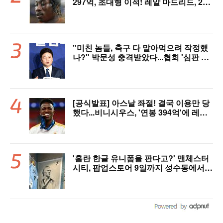
297억, 초대형 이적! 레알 마드리드, 21
살 디오망데 품었다..."구단 역사상 가장
비싼 영입"
"미친 놈들, 축구 다 말아먹으려 작정했
나?" 박문성 충격받았다...협회 '심판 성
접대' 논란에 분노 "국제적 망신, 국제 문
제 될 수도"
[공식발표] 아스날 좌절! 결국 이용만 당
했다...비니시우스, '연봉 394억'에 레알
마드리드 극적 잔류 "2032년까지 재계
약 서명"
'홀란 한글 유니폼을 판다고?' 맨체스터
시티, 팝업스토어 9일까지 성수동에서
연다