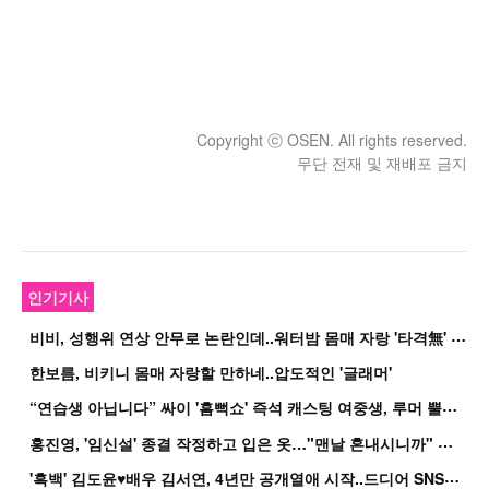
Copyright ⓒ OSEN. All rights reserved.
무단 전재 및 재배포 금지
인기기사
비
비, 성행위 연상 안무로 논란인데..워터밤 몸매 자랑 '타격無' 근황
한보름, 비키니 몸매 자랑할 만하네..압도적인 '글래머'
“
연습생 아닙니다” 싸이 '흠뻑쇼' 즉석 캐스팅 여중생, 루머 뿔났다[Oh!쎈 이...
홍
진영, '임신설' 종결 작정하고 입은 옷…"맨날 혼내시니까" 억울
'
흑백' 김도윤♥배우 김서연, 4년만 공개열애 시작..드디어 SNS에 노출 [핫피...