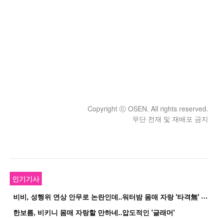
Copyright ⓒ OSEN. All rights reserved.
무단 전재 및 재배포 금지
인기기사
비
비, 성행위 연상 안무로 논란인데..워터밤 몸매 자랑 '타격無' 근황
한보름, 비키니 몸매 자랑할 만하네..압도적인 '글래머'