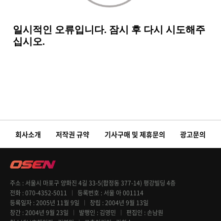
회사소개
저작권 규약
기사구매 및 제휴문의
광고문의
주소
서울시 마포구 양화진 4길 33-5(합정동 377-14) 평강빌딩 4층
전화
070-4352-5011
등록번호
서울 아 001114
등록일자
2005년 11월 9일
창립
2004년 9월 13일
창간
2004년 9월 23일
발행인
김영민
편집인
손남원