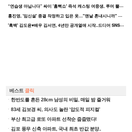
“
연습생 아닙니다” 싸이 '흠뻑쇼' 즉석 캐스팅 여중생, 루머 뿔났다[Oh!쎈 이...
홍
진영, '임신설' 종결 작정하고 입은 옷…"맨날 혼내시니까" 억울
'
흑백' 김도윤♥배우 김서연, 4년만 공개열애 시작..드디어 SNS에 노출 [핫피...