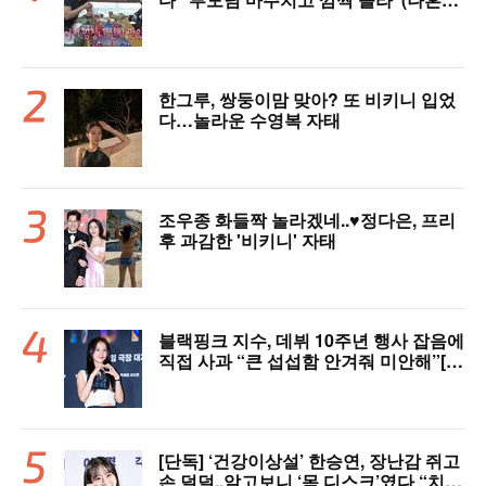
산다)
한그루, 쌍둥이맘 맞아? 또 비키니 입었
다…놀라운 수영복 자태
조우종 화들짝 놀라겠네..♥정다은, 프리
후 과감한 '비키니' 자태
블랙핑크 지수, 데뷔 10주년 행사 잡음에
직접 사과 “큰 섭섭함 안겨줘 미안해”[핫
피플]
[단독] ‘건강이상설’ 한승연, 장난감 쥐고
손 덜덜..알고보니 ‘목 디스크’였다 “치료