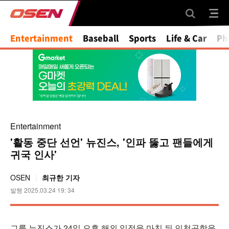
Mute
Entertainment
Baseball
Sports
Life & Car
Ph
Entertainment
'활동 중단 선언' 뉴진스, '인파 뚫고 팬들에게
귀국 인사'
OSEN
최규한 기자
발행 2025.03.24 19: 34
그룹 뉴진스가 24일 오후 해외 일정을 마친 뒤 인천공항을