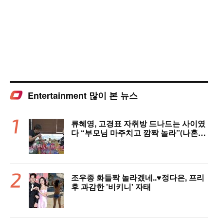
Entertainment 많이 본 뉴스
류혜영, 고경표 자취방 드나드는 사이였
다 “부모님 마주치고 깜짝 놀라”(나혼자
산다)
조우종 화들짝 놀라겠네..♥정다은, 프리
후 과감한 '비키니' 자태