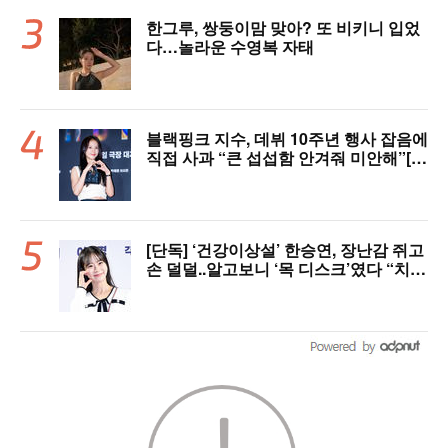
한그루, 쌍둥이맘 맞아? 또 비키니 입었
다…놀라운 수영복 자태
블랙핑크 지수, 데뷔 10주년 행사 잡음에
직접 사과 “큰 섭섭함 안겨줘 미안해”[핫
피플]
[단독] ‘건강이상설’ 한승연, 장난감 쥐고
손 덜덜..알고보니 ‘목 디스크’였다 “치료
중”