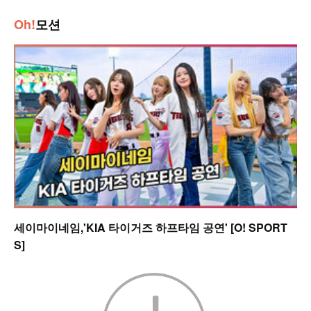
Oh!
모션
세이마이네임,'KIA 타이거즈 하프타임 공연' [O! SPORT
S]