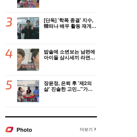
모님 마주치고 깜짝 놀
라”(나혼자산다)
[단독] '학폭 종결' 지수,
韓떠나 배우 활동 재개
"영어 공부 열심히 했다..
필리핀서 많이 배워"(인
터뷰)
밥솥에 소변보는 남편에
아이들 삼시세끼 라면…
충격 ‘라면부부’(‘이숙캠’)
장윤정, 은퇴 후 '제2의
삶' 진솔한 고민..."가수
그만두면 뭘로 살까" ('장
공장장윤정')
Photo
더보기