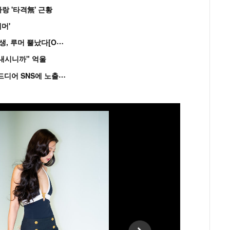
랑 '타격無' 근황
머'
“
연습생 아닙니다” 싸이 '흠뻑쇼' 즉석 캐스팅 여중생, 루머 뿔났다[Oh!쎈 이...
혼내시니까" 억울
'
흑백' 김도윤♥배우 김서연, 4년만 공개열애 시작..드디어 SNS에 노출 [핫피...