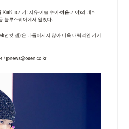
iiiKiii(키키: 지유·이솔·수이·하음·키야)의 데뷔
남동 블루스퀘어에서 열렸다.
EM(언컷 젬)'은 다듬어지지 않아 더욱 매력적인 키키
jpnews@osen.co.kr