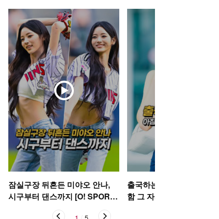
잠실구장 뒤흔든 미야오 안나,
출국하는 박규영, 아침부터
시구부터 댄스까지 [O! SPORT
함 그 자체~ [O! STAR 숏폼
S 숏폼]
1
/
5