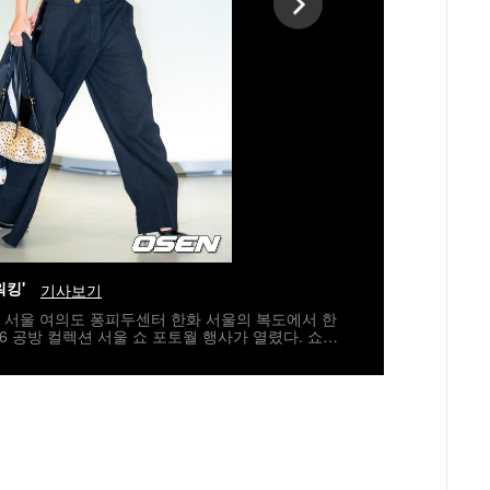
워킹'
기사보기
6일 서울 여의도 퐁피두센터 한화 서울의 복도에서 한
6 공방 컬렉션 서울 쇼 포토월 행사가 열렸다. 쇼2
ILDA SWINTON), 블랙핑크 제니, 지드래곤, 배
 윤여정, 이병헌, 전여빈, 김다미, 이수혁, 구교환,
이프로젝트_타잔, 라이즈_원빈, DJ 페기, 영화 감
영 등이 참석자에 이름을 올렸다.이날 행사에 참석한
있다. 2026.05.26 / rumi@osen.co.kr