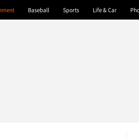
inment
Baseball
Sports
Life & Car
Ph