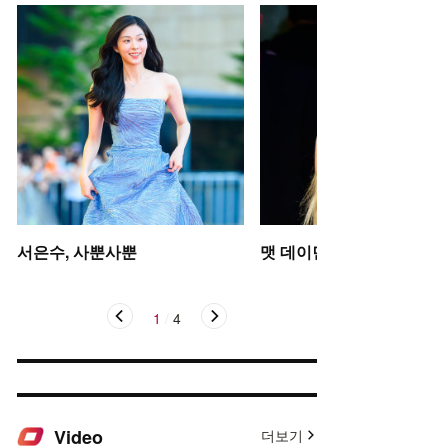
서은수, 사뿐사뿐
맷 데이먼 딸, 인형 미모
1
/
4
Video
더보기