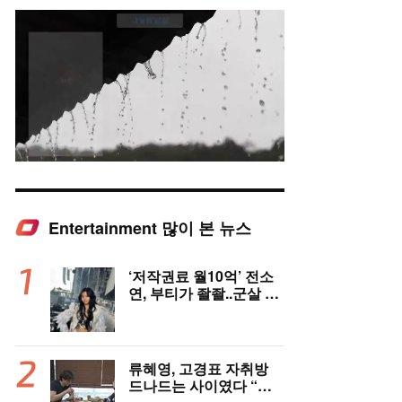
Entertainment 많이 본 뉴스
Mute
‘저작권료 월10억’ 전소
연, 부티가 좔좔..군살 제
로 복근까지!
류혜영, 고경표 자취방
드나드는 사이였다 “부