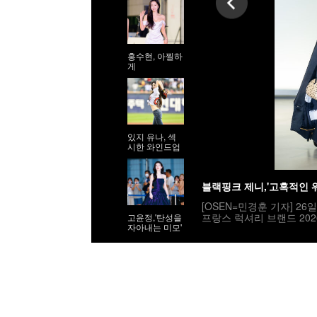
홍수현, 아찔하
게
있지 유나, 섹
시한 와인드업
블랙핑크 제니,'고혹적인 
[OSEN=민경훈 기자] 2
프랑스 럭셔리 브랜드 202
고윤정,'탄성을
자아내는 미모'
부 포토월에는 틸다 스윈튼(T
우 김고은, 박서준, 고윤정,
지창욱, 아일릿_원희, 올데
독 매기 강, 방송인 김나
블랙핑크 제니가 포토타임을 갖고 