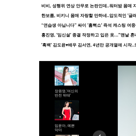
비비, 성행위 연상 안무로 논란인데..워터밤 몸매 자
한보름, 비키니 몸매 자랑할 만하네..압도적인 '글래
홍진영, '임신설' 종결 작정하고 입은 옷…"맨날 
장원영,'여신의
반전 뒤태'
임윤아, 예쁜
악마