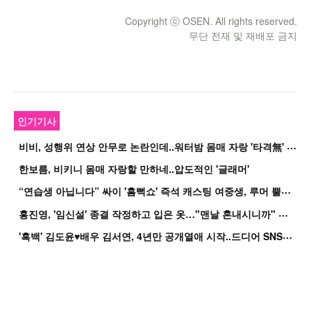
Copyright ⓒ OSEN. All rights reserved.
무단 전재 및 재배포 금지
인기기사
비
비, 성행위 연상 안무로 논란인데..워터밤 몸매 자랑 '타격無' 근황
한보름, 비키니 몸매 자랑할 만하네..압도적인 '글래머'
“
연습생 아닙니다” 싸이 '흠뻑쇼' 즉석 캐스팅 여중생, 루머 뿔났다[Oh!쎈 이...
홍
진영, '임신설' 종결 작정하고 입은 옷…"맨날 혼내시니까" 억울
'
흑백' 김도윤♥배우 김서연, 4년만 공개열애 시작..드디어 SNS에 노출 [핫피...