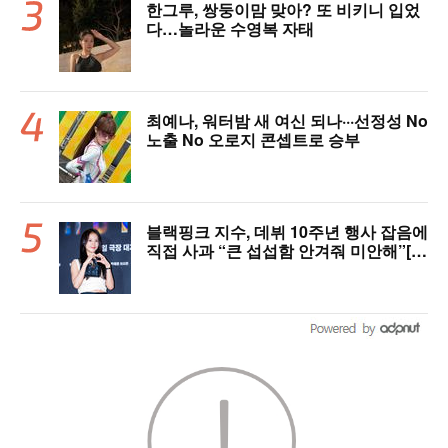
한그루, 쌍둥이맘 맞아? 또 비키니 입었
다…놀라운 수영복 자태
최예나, 워터밤 새 여신 되나···선정성 No
노출 No 오로지 콘셉트로 승부
블랙핑크 지수, 데뷔 10주년 행사 잡음에
직접 사과 “큰 섭섭함 안겨줘 미안해”[핫
피플]