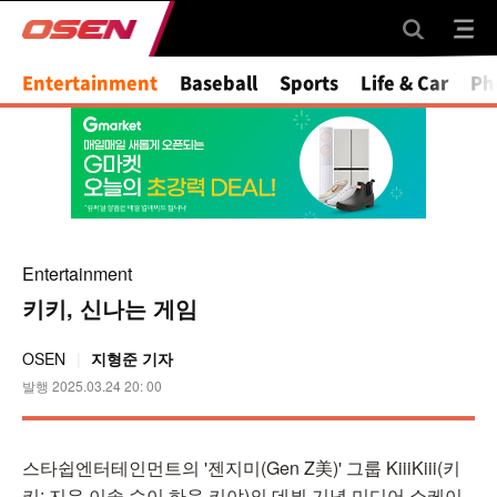
Entertainment
Baseball
Sports
Life & Car
Ph
Entertainment
키키, 신나는 게임
OSEN
지형준 기자
발행 2025.03.24 20: 00
스타쉽엔터테인먼트의 '젠지미(Gen Z美)' 그룹 KiiiKiii(키
키: 지유·이솔·수이·하음·키야)의 데뷔 기념 미디어 쇼케이