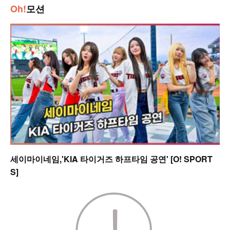
Oh!
모션
세이마이네임,'KIA 타이거즈 하프타임 공연' [O! SPORT
S]