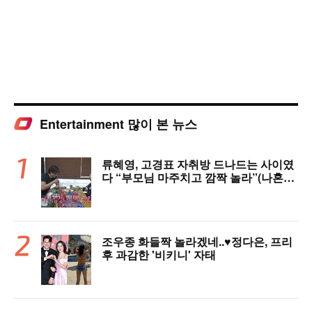
Entertainment 많이 본 뉴스
류혜영, 고경표 자취방 드나드는 사이였
다 “부모님 마주치고 깜짝 놀라”(나혼자
산다)
조우종 화들짝 놀라겠네..♥정다은, 프리
후 과감한 '비키니' 자태