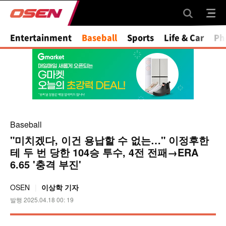
Mute
Entertainment
Baseball
Sports
Life & Car
Ph
Baseball
"미치겠다, 이건 용납할 수 없는…" 이정후한
테 두 번 당한 104승 투수, 4전 전패→ERA
6.65 '충격 부진'
OSEN
이상학 기자
발행 2025.04.18 00: 19