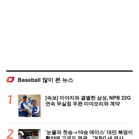
Baseball 많이 본 뉴스
[속보] 미야지와 결별한 삼성, NPB 22G
연속 무실점 우완 미야모리와 계약
'눈물의 첫승→10승 에이스' 대만 복덩이
활약에 고국도 열광…"KBO 새 역사 썼