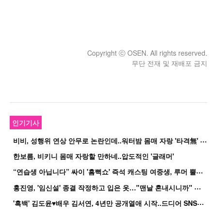
Copyright ⓒ OSEN. All rights reserved.
무단 전재 및 재배포 금지
인기기사
비
비, 성행위 연상 안무로 논란인데..워터밤 몸매 자랑 '타격無' 근황
한보름, 비키니 몸매 자랑할 만하네..압도적인 '글래머'
“
연습생 아닙니다” 싸이 '흠뻑쇼' 즉석 캐스팅 여중생, 루머 뿔났다[Oh!쎈 이...
홍
진영, '임신설' 종결 작정하고 입은 옷…"맨날 혼내시니까" 억울
'
흑백' 김도윤♥배우 김서연, 4년만 공개열애 시작..드디어 SNS에 노출 [핫피...