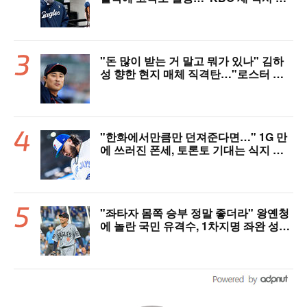
다"
"돈 많이 받는 거 말고 뭐가 있나" 김하
성 향한 현지 매체 직격탄…"로스터 한
자리 낭비" 날선 비판
"한화에서만큼만 던져준다면…" 1G 만
에 쓰러진 폰세, 토론토 기대는 식지 않
았다
"좌타자 몸쪽 승부 정말 좋더라" 왕옌청
에 놀란 국민 유격수, 1차지명 좌완 성장
세에 대만족 "구위 좋아지고 안정감 생
겼다" [오!쎈 대구]