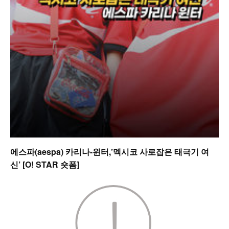
에스파(aespa) 카리나-윈터,’멕시코 사로잡은 태극기 여
신’ [O! STAR 숏폼]