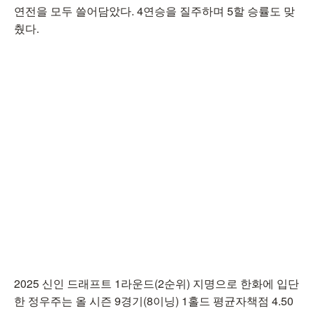
연전을 모두 쓸어담았다. 4연승을 질주하며 5할 승률도 맞
췄다.
2025 신인 드래프트 1라운드(2순위) 지명으로 한화에 입단
한 정우주는 올 시즌 9경기(8이닝) 1홀드 평균자책점 4.50