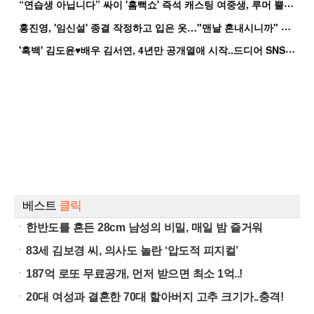
“
연습생 아닙니다” 싸이 '흠뻑쇼' 즉석 캐스팅 여중생, 루머 뿔났다[Oh!쎈 이...
홍
진영, '임신설' 종결 작정하고 입은 옷…"맨날 혼내시니까" 억울
'
흑백' 김도윤♥배우 김서연, 4년만 공개열애 시작..드디어 SNS에 노출 [핫피...