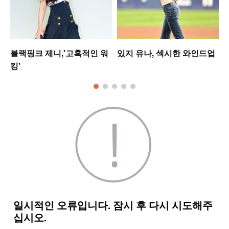
블랙핑크 제니,'고혹적인 워
있지 유나, 섹시한 와인드업
킹'