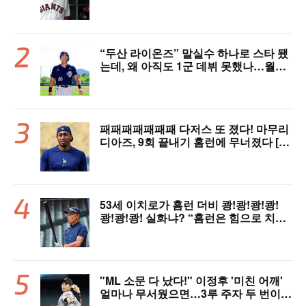
“두산 라이온즈” 말실수 하나로 스타 됐
는데, 왜 아직도 1군 데뷔 못했나…월간
MVP 쾌거→폭염 비밀병기 될까
패패패패패패패 다저스 또 졌다! 마무리
디아즈, 9회 끝내기 홈런에 무너졌다 [L
AD 리뷰]
53세 이치로가 홈런 더비 쾅!쾅!쾅!쾅!
쾅!쾅!쾅! 실화냐? “홈런은 힘으로 치는
게 아니다”
"ML 소문 다 났다!" 이정후 '미친 어깨'
얼마나 무서웠으면…3루 주자 두 번이나