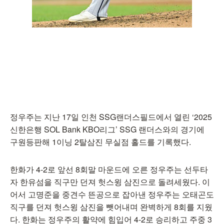
정우주는 지난 17일 인천 SSG랜더스필드에서 열린 ‘2025
신한은행 SOL Bank KBO리그’ SSG 랜더스와의 경기에
구원등판해 1이닝 2탈삼진 무실점 홀드를 기록했다.
한화가 4-2로 앞선 8회말 마운드에 오른 정우주는 선두타
자 한유섬을 직구만 던져 헛스윙 삼진으로 돌려세웠다. 이
어서 고명준을 중견수 뜬공으로 잡아낸 정우주는 오태곤도
직구를 던져 헛스윙 삼진을 뺏어내며 완벽하게 8회를 지웠
다. 한화는 정우주의 활약에 힘입어 4-2로 승리하고 주중 3