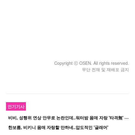
Copyright ⓒ OSEN. All rights reserved.
무단 전재 및 재배포 금지
인기기사
비
비, 성행위 연상 안무로 논란인데..워터밤 몸매 자랑 '타격無' 근황
한보름, 비키니 몸매 자랑할 만하네..압도적인 '글래머'