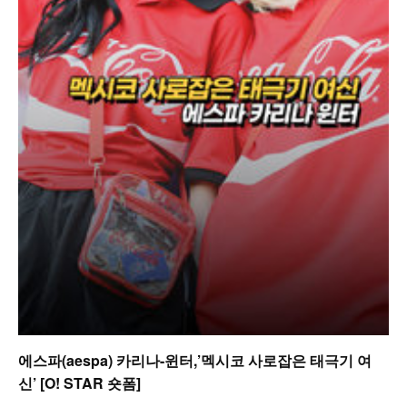
에스파(aespa) 카리나-윈터,’멕시코 사로잡은 태극기 여
신’ [O! STAR 숏폼]