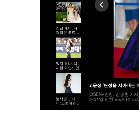
등신 시스루 자
태'
켄달 제너, 파
격적인 코르셋
시스루 드레스
있지 유나, 섹
시한 와인드업
고윤정,'탄성을 자아내는 
[OSEN=인천, 민경훈 기
가 31일 인천 파라다이스
블랙핑크 제
니,'고혹적인 워
민국 최초로 시도된 오리
킹'
사회는 전현무와 임윤아로
밟고 있다. 2025.07.31 / r