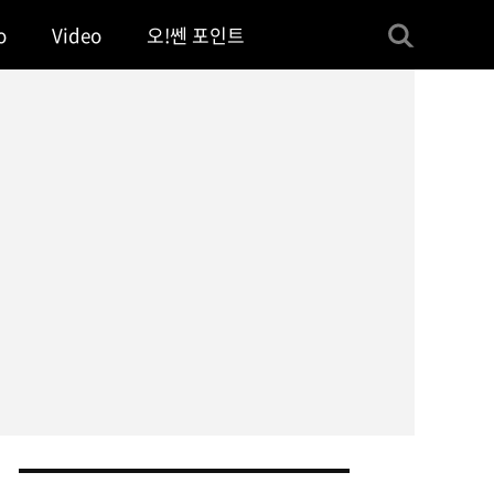
o
Video
오!쎈 포인트