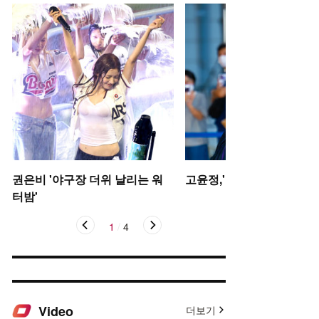
권은비 '야구장 더위 날리는 워
고윤정,'탄성을 자아내는 미
터밤'
1
/
4
Video
더보기