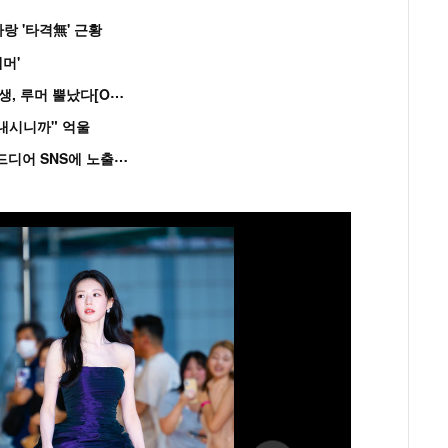
랑 '타격無' 근황
머'
“
연습생 아닙니다” 싸이 '흠뻑쇼' 즉석 캐스팅 여중생, 루머 뿔났다[Oh!쎈 이...
혼내시니까" 억울
'
흑백' 김도윤♥배우 김서연, 4년만 공개열애 시작..드디어 SNS에 노출 [핫피...