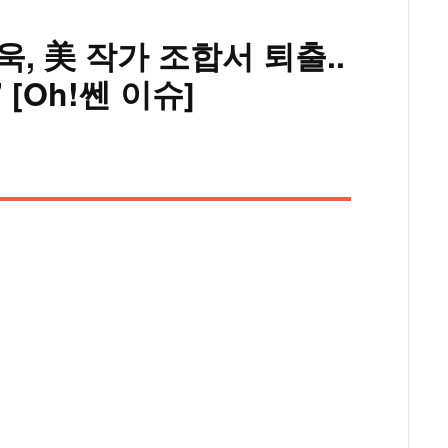
욱, 美 작가 조합서 퇴출..
[Oh!쎈 이슈]