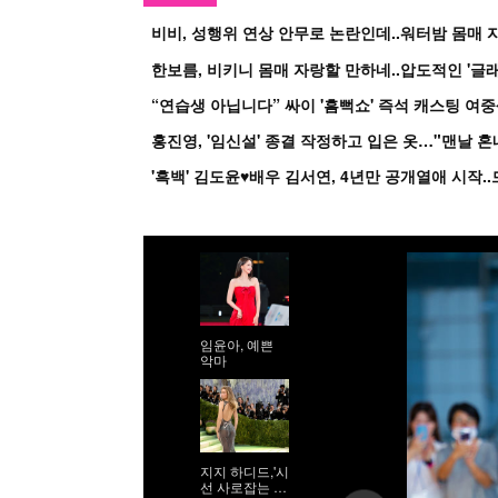
비비, 성행위 연상 안무로 논란인데..워터밤 몸매 자
한보름, 비키니 몸매 자랑할 만하네..압도적인 '글래
홍진영, '임신설' 종결 작정하고 입은 옷…"맨날 
임윤아, 예쁜
악마
지지 하디드,'시
선 사로잡는 9