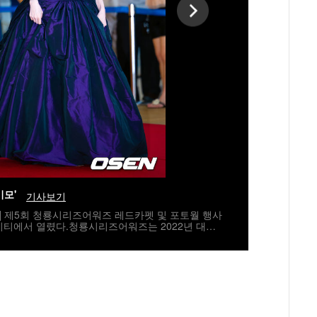
미모'
기사보기
자] 제5회 청룡시리즈어워즈 레드카펫 및 포토월 행사
시티에서 열렸다.청룡시리즈어워즈는 2022년 대한
지널 스트리밍 시리즈를 대상으로 하는 시상식이다.
 5년 연속 호흡을 맞춘다.배우 고윤정이 레드카펫을
umi@osen.co.kr