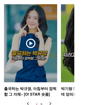
출국하는 박규영, 아침부터 깜찍
박기량 치어리더, 자려고 
함 그 자체~ [O! STAR 숏폼]
데 양의지 [O! SPORTS 숏
1
/
5