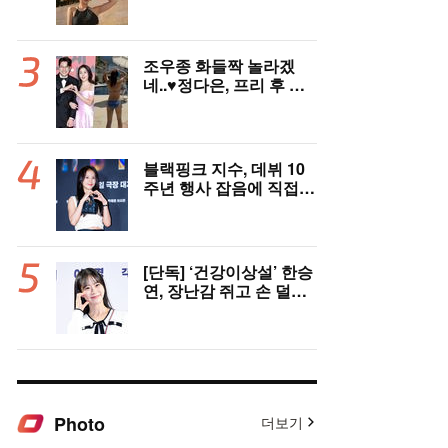
운 수영복 자태
조우종 화들짝 놀라겠
네..♥정다은, 프리 후 과
감한 '비키니' 자태
블랙핑크 지수, 데뷔 10
주년 행사 잡음에 직접
사과 “큰 섭섭함 안겨줘
미안해”[핫피플]
[단독] ‘건강이상설’ 한승
연, 장난감 쥐고 손 덜덜..
알고보니 ‘목 디스크’였
다 “치료 중”
Photo
더보기