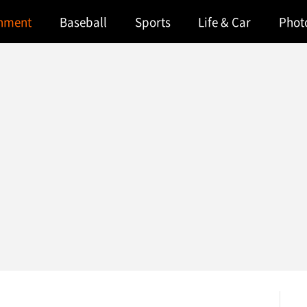
inment
Baseball
Sports
Life & Car
Phot