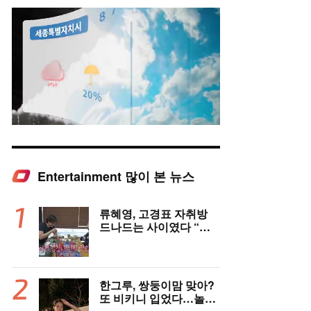
Entertainment 많이 본 뉴스
Mute
류혜영, 고경표 자취방
드나드는 사이였다 “부
모님 마주치고 깜짝 놀
라”(나혼자산다)
한그루, 쌍둥이맘 맞아?
또 비키니 입었다…놀라