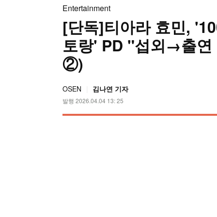
Entertainment
[단독]티아라 효민, '1
토랑' PD "섭외→출
②)
OSEN
김나연 기자
발행 2026.04.04 13: 25