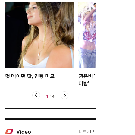
맷 데이먼 딸, 인형 미모
권은비 '야구장 더위 날리는
터밤'
1
/
4
Video
더보기