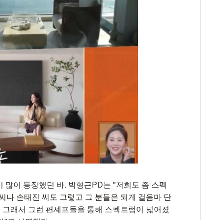
 많이 등장했던 바. 박형근PD는 "저희도 좀 스펙
씨나 손태진 씨도 그렇고 그 분들은 되게 걸음마 단
다. 그래서 그런 편셰프들을 통해 스펙트럼이 넓어졌