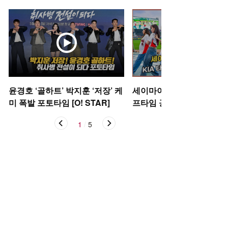
윤경호 ‘골하트’ 박지훈 ‘저장’ 케
세이마이네임,'KIA 타이거
미 폭발 포토타임 [O! STAR]
프타임 공연' [O! SPORTS
1
/
5