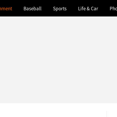
inment
Baseball
Sports
Life & Car
Ph