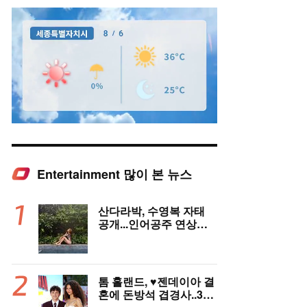
Entertainment 많이 본 뉴스
Mute
산다라박, 수영복 자태
공개...인어공주 연상케
하는 비키니+갈색머리
톰 홀랜드, ♥︎젠데이아 결
혼에 돈방석 겹경사..350