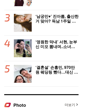
억원 번다 [Oh!llywood]
‘남궁민♥’ 진아름, 출산한
거 맞아? 득남 1주일 만
에 근황 공개 ‘여전한 미
모’
‘영원한 막내’ 서현, 눈부
신 미모 뽐내며..소녀시
대 데뷔 19주년 자축
‘결혼설’ 손흥민, 970만
원 웨딩링 뺐다…대신 왼
쪽 새끼손가락에 새 반지
[핫피플]
Photo
더보기