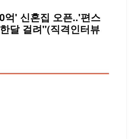
00억' 신혼집 오픈..'편스
연 한달 걸려"(직격인터뷰