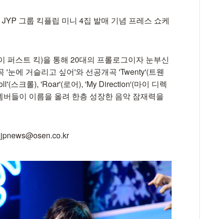
JYP 그룹 킥플립 미니 4집 발매 기념 프레스 쇼케
k'(마이 퍼스트 킥)을 통해 20대의 프롤로그이자 눈부신
눈에 거슬리고 싶어'와 선공개곡 'Twenty'(트웬
l'(스크롤), 'Roar'(로어), 'My Direction'(마이 디렉
 멤버들이 이름을 올려 한층 성장한 음악 잠재력을
news@osen.co.kr