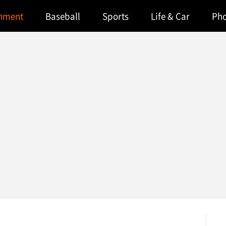
inment
Baseball
Sports
Life & Car
Ph