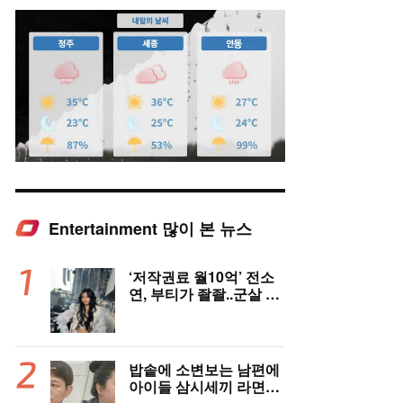
Entertainment 많이 본 뉴스
Mute
‘저작권료 월10억’ 전소
연, 부티가 좔좔..군살 제
로 복근까지!
밥솥에 소변보는 남편에
아이들 삼시세끼 라면…