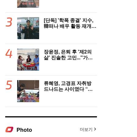
충격 ‘라면부부’(‘이숙캠’)
[단독] '학폭 종결' 지수,
韓떠나 배우 활동 재개
"영어 공부 열심히 했다..
필리핀서 많이 배워"(인
터뷰)
장윤정, 은퇴 후 '제2의
삶' 진솔한 고민..."가수
그만두면 뭘로 살까" ('장
공장장윤정')
류혜영, 고경표 자취방
드나드는 사이였다 “부
모님 마주치고 깜짝 놀
라”(나혼자산다)
Photo
더보기