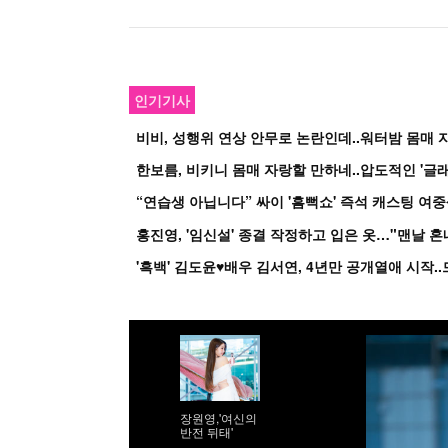
인기기사
비비, 성행위 연상 안무로 논란인데..워터밤 몸매 자
한보름, 비키니 몸매 자랑할 만하네..압도적인 '글래
홍진영, '임신설' 종결 작정하고 입은 옷…"맨날 
장원영,'여신의
반전 뒤태'