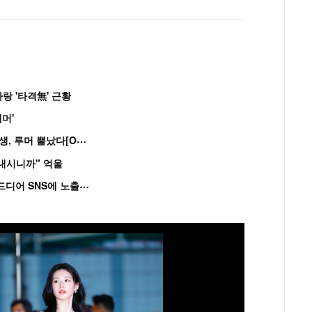
랑 '타격無' 근황
머'
“
연습생 아닙니다” 싸이 '흠뻑쇼' 즉석 캐스팅 여중생, 루머 뿔났다[Oh!쎈 이...
혼내시니까" 억울
'
흑백' 김도윤♥배우 김서연, 4년만 공개열애 시작..드디어 SNS에 노출 [핫피...