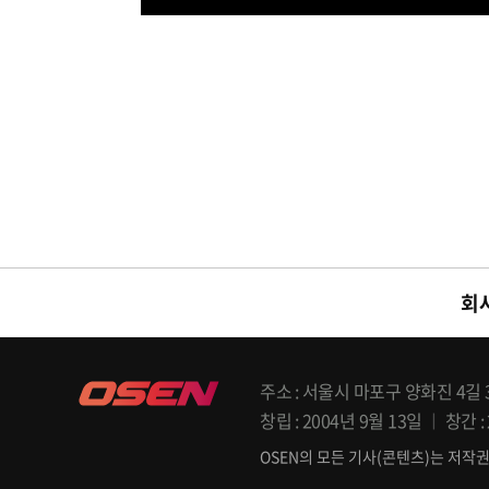
시스루 드레스
사회는 전현무와 임윤아로
밟고 있다. 2025.07.31 / r
회
주소
서울시 마포구 양화진 4길 33
창립
2004년 9월 13일
창간
OSEN의 모든 기사(콘텐츠)는 저작권법의 