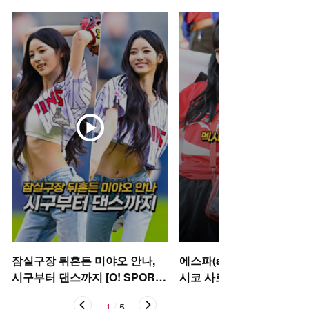
잠실구장 뒤흔든 미야오 안나,
에스파(aespa) 카리나-윈터
시구부터 댄스까지 [O! SPORT
시코 사로잡은 태극기 여신’ 
S 숏폼]
STAR 숏폼]
1
/
5