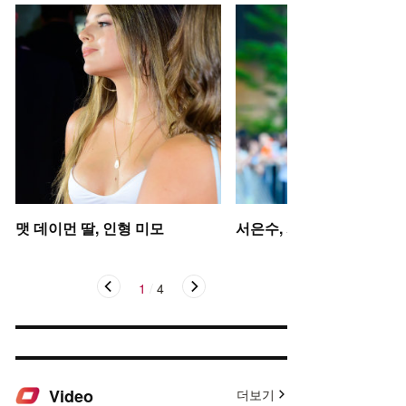
맷 데이먼 딸, 인형 미모
서은수, 사뿐사뿐
1
/
4
Video
더보기