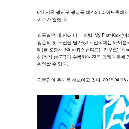
6일 서울 광진구 광장동 예스24 라이브홀에서 
이스가 열렸다.
킥플립은 네 번째 미니 앨범 'My First Kic
청춘의 첫 도전을 담아냈다. 신작에는 타이틀곡 '
티)를 포함해 'Stup!d'(스튜피드), '거꾸로', 'Scrol
션)까지 총 7곡이 수록되며 전곡 크레디트에
확인할 수 있다.
킥플립이 무대를 선보이고 있다. 2026.04.06 / jp