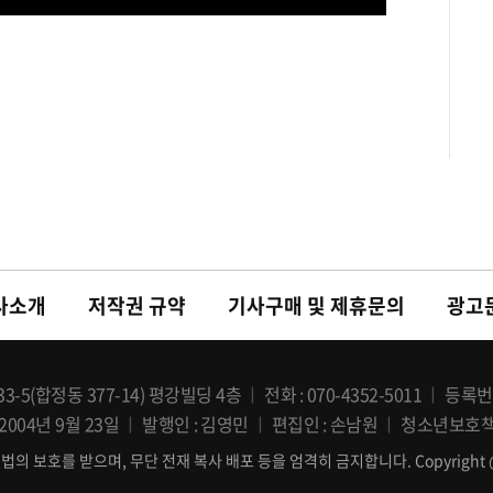
 5년 연속 호흡을 맞춘다.배우 고윤정이 레드카펫을
umi@osen.co.kr
사소개
저작권 규약
기사구매 및 제휴문의
광고
-5(합정동 377-14) 평강빌딩 4층
전화
070-4352-5011
등록번
2004년 9월 23일
발행인
김영민
편집인
손남원
청소년보호
보호를 받으며, 무단 전재 복사 배포 등을 엄격히 금지합니다. Copyright @ OSEN 