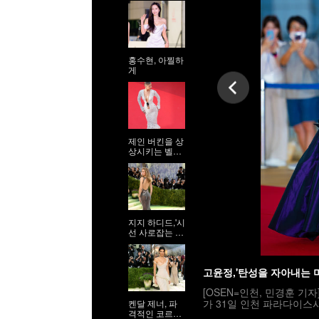
홍수현, 아찔하
게
제인 버킨을 상
상시키는 벨라
하디드
지지 하디드,'시
선 사로잡는 9
등신 시스루 자
태'
고윤정,'탄성을 자아내는 
[OSEN=인천, 민경훈 기
가 31일 인천 파라다이스
켄달 제너, 파
격적인 코르셋
민국 최초로 시도된 오리