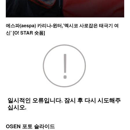
에스파(aespa) 카리나-윈터,’멕시코 사로잡은 태극기 여
신’ [O! STAR 숏폼]
OSEN 포토 슬라이드