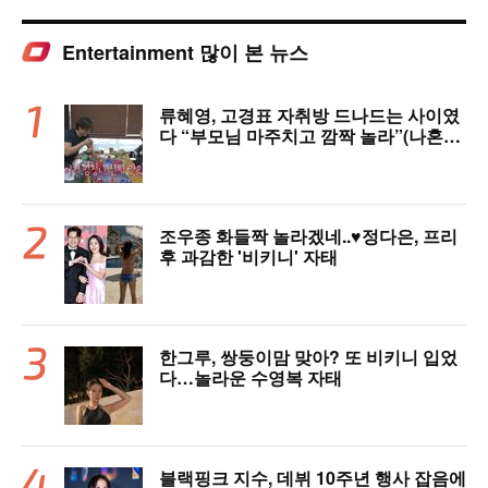
Entertainment 많이 본 뉴스
류혜영, 고경표 자취방 드나드는 사이였
다 “부모님 마주치고 깜짝 놀라”(나혼자
산다)
조우종 화들짝 놀라겠네..♥정다은, 프리
후 과감한 '비키니' 자태
한그루, 쌍둥이맘 맞아? 또 비키니 입었
다…놀라운 수영복 자태
블랙핑크 지수, 데뷔 10주년 행사 잡음에