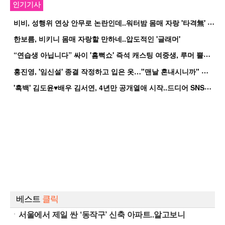
인기기사
비
비, 성행위 연상 안무로 논란인데..워터밤 몸매 자랑 '타격無' 근황
한보름, 비키니 몸매 자랑할 만하네..압도적인 '글래머'
“
연습생 아닙니다” 싸이 '흠뻑쇼' 즉석 캐스팅 여중생, 루머 뿔났다[Oh!쎈 이...
홍
진영, '임신설' 종결 작정하고 입은 옷…"맨날 혼내시니까" 억울
'
흑백' 김도윤♥배우 김서연, 4년만 공개열애 시작..드디어 SNS에 노출 [핫피...