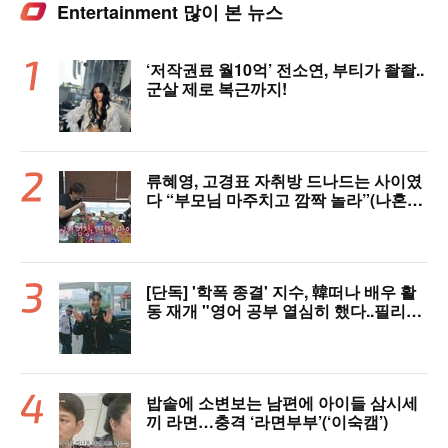
Entertainment 많이 본 뉴스
‘저작권료 월10억’ 전소연, 부티가 좔좔..
군살 제로 복근까지!
류혜영, 고경표 자취방 드나드는 사이였
다 “부모님 마주치고 깜짝 놀라”(나혼자
산다)
[단독] '학폭 종결' 지수, 韓떠나 배우 활
동 재개 "영어 공부 열심히 했다..필리핀
서 많이 배워"(인터뷰)
밥솥에 소변보는 남편에 아이들 삼시세
끼 라면…충격 ‘라면부부’(‘이숙캠’)