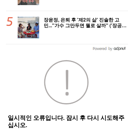
장윤정, 은퇴 후 '제2의 삶' 진솔한 고
민..."가수 그만두면 뭘로 살까" ('장공장
장윤정')