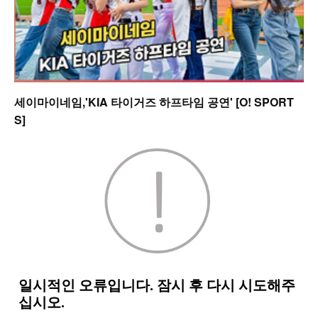
세이마이네임,'KIA 타이거즈 하프타임 공연' [O! SPORT
S]