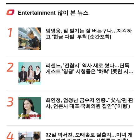
Entertainment 많이 본 뉴스
임영웅, 잘 벌기는 잘 버는구나…지각하
고 '현금 다발' 투척 [순간포착]
리센느, '전참시' 역사 새로 썼다…단독
게스트 '영광' 시청률은 '하락' [美친 시청
률]
최연청, 엄청난 금수저 인증.."父·남편 판
사, 언론사 대표·국회의원 집안"('아형')
32살 박서진, 모태솔로 탈출각…미녀 개