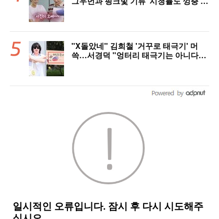
그우먼과 핑크빛 기류 '시청률도 껑충'
[美친 시청률]
"X돌았네" 김희철 '거꾸로 태극기' 머
쓱…서경덕 "엉터리 태극기는 아니다"
[핫피플]