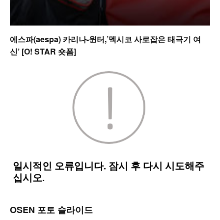
에스파(aespa) 카리나-윈터,’멕시코 사로잡은 태극기 여
신’ [O! STAR 숏폼]
OSEN 포토 슬라이드