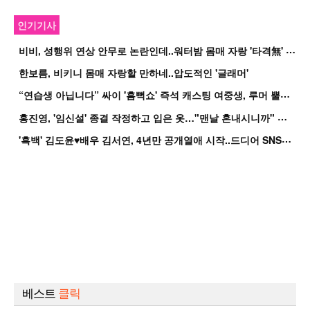
인기기사
비
비, 성행위 연상 안무로 논란인데..워터밤 몸매 자랑 '타격無' 근황
한보름, 비키니 몸매 자랑할 만하네..압도적인 '글래머'
“
연습생 아닙니다” 싸이 '흠뻑쇼' 즉석 캐스팅 여중생, 루머 뿔났다[Oh!쎈 이...
홍
진영, '임신설' 종결 작정하고 입은 옷…"맨날 혼내시니까" 억울
'
흑백' 김도윤♥배우 김서연, 4년만 공개열애 시작..드디어 SNS에 노출 [핫피...