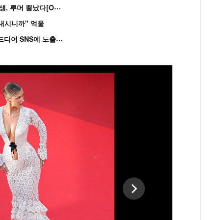
“
연습생 아닙니다” 싸이 '흠뻑쇼' 즉석 캐스팅 여중생, 루머 뿔났다[Oh!쎈 이...
혼내시니까" 억울
'
흑백' 김도윤♥배우 김서연, 4년만 공개열애 시작..드디어 SNS에 노출 [핫피...