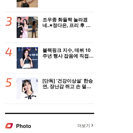
운 수영복 자태
조우종 화들짝 놀라겠
네..♥정다은, 프리 후 과
감한 '비키니' 자태
블랙핑크 지수, 데뷔 10
주년 행사 잡음에 직접
사과 “큰 섭섭함 안겨줘
미안해”[핫피플]
[단독] ‘건강이상설’ 한승
연, 장난감 쥐고 손 덜덜..
알고보니 ‘목 디스크’였
다 “치료 중”
Photo
더보기