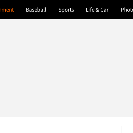
inment
Baseball
Sports
Life & Car
Phot