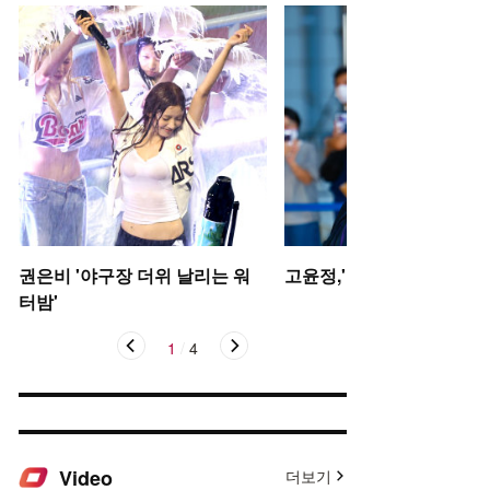
권은비 '야구장 더위 날리는 워
고윤정,'탄성을 자아내는 미
터밤'
1
/
4
Video
더보기