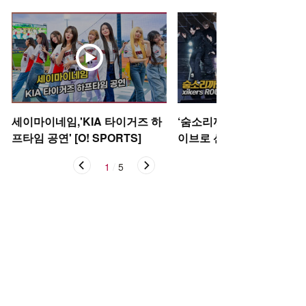
세이마이네임,'KIA 타이거즈 하
‘숨소리까지 들려’ 싸이커스
프타임 공연' [O! SPORTS]
이브로 선보이는 신곡 ‘Oka
케이)’ [O! STAR]
1
/
5