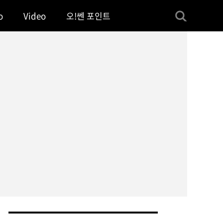
o
Video
오!쎈 포인트