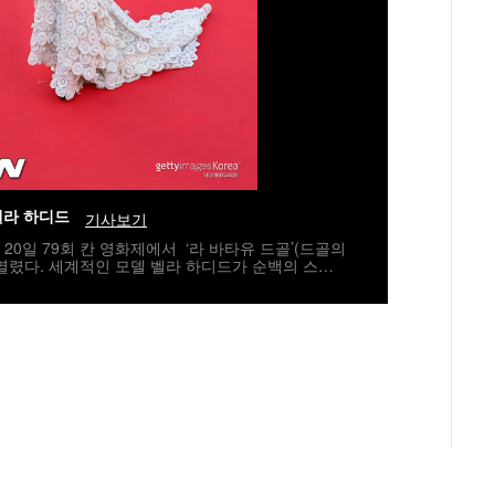
벨라 하디드
기사보기
월 20일 79회 칸 영화제에서 ‘라 바타유 드골’(드골의
열렸다. 세계적인 모델 벨라 하디드가 순백의 스키
 아름다움을 뽐내고 있다./spjj@osen.co.kr사