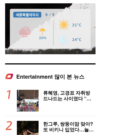
Entertainment 많이 본 뉴스
Mute
류혜영, 고경표 자취방
드나드는 사이였다 “부
모님 마주치고 깜짝 놀
라”(나혼자산다)
한그루, 쌍둥이맘 맞아?
또 비키니 입었다…놀라