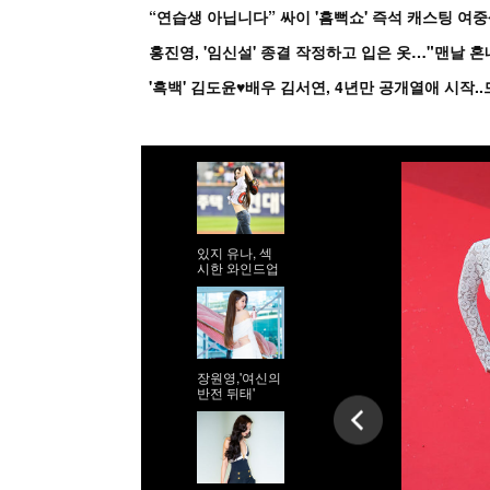
홍진영, '임신설' 종결 작정하고 입은 옷…"맨날 
있지 유나, 섹
시한 와인드업
장원영,'여신의
반전 뒤태'