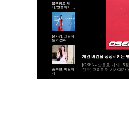
블랙핑크 제
니,'고혹적인 워
킹'
문가영, 그림자
도 아찔해
제인 버킨을 상상시키는 
[OSEN= 손용호 기자] 5
전투) 프리미어 시사회가 
홍수현, 아찔하
게
아파렐리 크로세 드레스를 입고
진=게티이미지