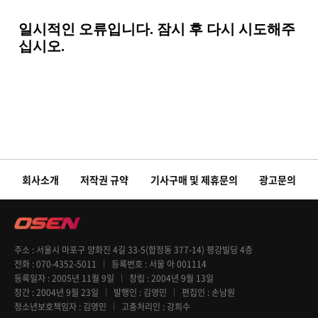
회사소개
저작권 규약
기사구매 및 제휴문의
광고문의
주소
서울시 마포구 양화진 4길 33-5(합정동 377-14) 평강빌딩 4층
전화
070-4352-5011
등록번호
서울 아 001114
등록일자
2005년 11월 9일
창립
2004년 9월 13일
창간
2004년 9월 23일
발행인
김영민
편집인
손남원
청소년보호책임자
김영민
고충처리인
강희수