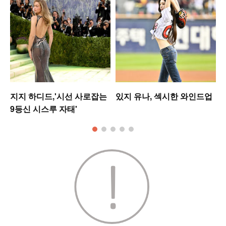
워
지지 하디드,'시선 사로잡는
있지 유나, 섹시한 와인드업
9등신 시스루 자태'