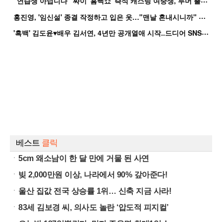
홍
진영, '임신설' 종결 작정하고 입은 옷…"맨날 혼내시니까" 억울
'
흑백' 김도윤♥배우 김서연, 4년만 공개열애 시작..드디어 SNS에 노출 [핫피...