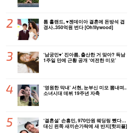
톰 홀랜드, ♥︎젠데이아 결혼에 돈방석 겹
경사..350억원 번다 [Oh!llywood]
‘남궁민♥’ 진아름, 출산한 거 맞아? 득남
1주일 만에 근황 공개 ‘여전한 미모’
‘영원한 막내’ 서현, 눈부신 미모 뽐내며..
소녀시대 데뷔 19주년 자축
‘결혼설’ 손흥민, 970만원 웨딩링 뺐다…
대신 왼쪽 새끼손가락에 새 반지[핫피플]