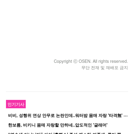
Copyright ⓒ OSEN. All rights reserved.
무단 전재 및 재배포 금지
인기기사
비
비, 성행위 연상 안무로 논란인데..워터밤 몸매 자랑 '타격無' 근황
한보름, 비키니 몸매 자랑할 만하네..압도적인 '글래머'
“
연습생 아닙니다” 싸이 '흠뻑쇼' 즉석 캐스팅 여중생, 루머 뿔났다[Oh!쎈 이...