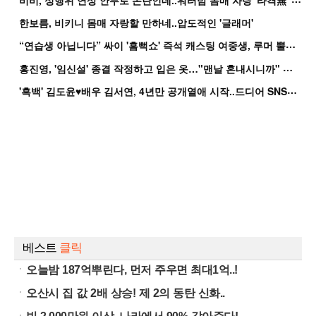
한보름, 비키니 몸매 자랑할 만하네..압도적인 '글래머'
“
연습생 아닙니다” 싸이 '흠뻑쇼' 즉석 캐스팅 여중생, 루머 뿔났다[Oh!쎈 이...
홍
진영, '임신설' 종결 작정하고 입은 옷…"맨날 혼내시니까" 억울
'
흑백' 김도윤♥배우 김서연, 4년만 공개열애 시작..드디어 SNS에 노출 [핫피...