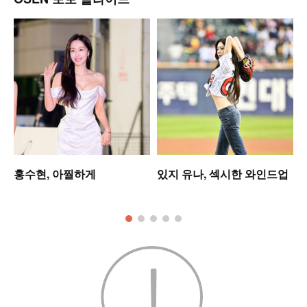
워
홍수현, 아찔하게
있지 유나, 섹시한 와인드업