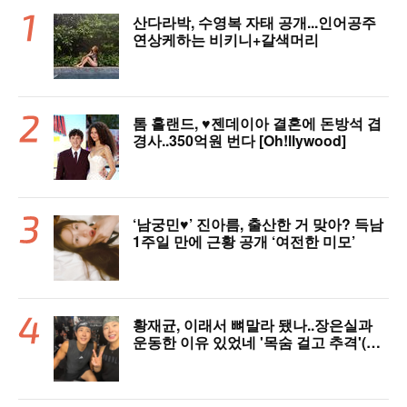
산다라박, 수영복 자태 공개...인어공주
연상케하는 비키니+갈색머리
톰 홀랜드, ♥︎젠데이아 결혼에 돈방석 겹
경사..350억원 번다 [Oh!llywood]
‘남궁민♥’ 진아름, 출산한 거 맞아? 득남
1주일 만에 근황 공개 ‘여전한 미모’
황재균, 이래서 뼈말라 됐나..장은실과
운동한 이유 있었네 '목숨 걸고 추격'(술
래게임)