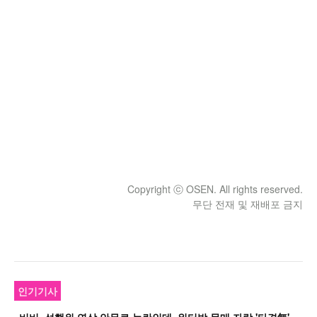
Copyright ⓒ OSEN. All rights reserved.
무단 전재 및 재배포 금지
인기기사
비
비, 성행위 연상 안무로 논란인데..워터밤 몸매 자랑 '타격無' 근황