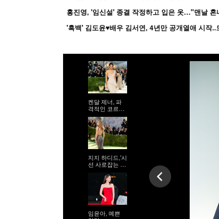
홍진영, '임신설' 종결 작정하고 입은 옷…"맨날 
켄달 제너, 파
격적인 코르셋
시스루 드레스
지지 하디드,'시
선 사로잡는 9
등신 시스루 자
태'
임윤아, 예쁜