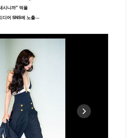
혼내시니까" 억울
'
흑백' 김도윤♥배우 김서연, 4년만 공개열애 시작..드디어 SNS에 노출 [핫피...