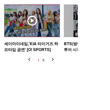
세이마이네임,'KIA 타이거즈 하
BTS(방탄소년단), 아리랑
프타임 공연' [O! SPORTS]
투어 시작 [O! STAR]
1
/
5