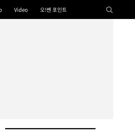
o
Video
오!쎈 포인트