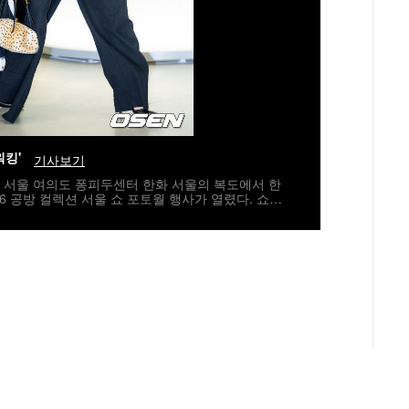
워킹'
기사보기
6일 서울 여의도 퐁피두센터 한화 서울의 복도에서 한
6 공방 컬렉션 서울 쇼 포토월 행사가 열렸다. 쇼2
ILDA SWINTON), 블랙핑크 제니, 지드래곤, 배
 윤여정, 이병헌, 전여빈, 김다미, 이수혁, 구교환,
이프로젝트_타잔, 라이즈_원빈, DJ 페기, 영화 감
영 등이 참석자에 이름을 올렸다.이날 행사에 참석한
있다. 2026.05.26 / rumi@osen.co.kr