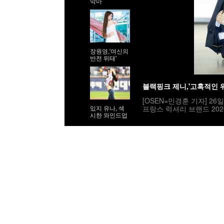
악마
장원영,'여신의
반전 뒤태'
블랙핑크 제니,'고혹적인 
[OSEN=민경훈 기자] 2
프랑스 럭셔리 브랜드 202
있지 유나, 섹
시한 와인드업
부 포토월에는 틸다 스윈튼(T
우 김고은, 박서준, 고윤정,
지창욱, 아일릿_원희, 올데
독 매기 강, 방송인 김나
블랙핑크 제니가 포토타임을 갖고 