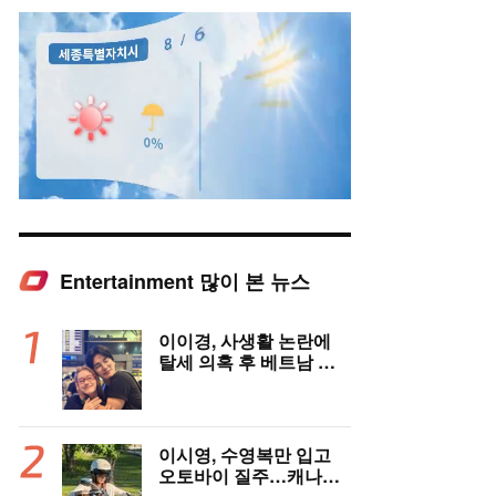
Entertainment 많이 본 뉴스
Mute
이이경, 사생활 논란에
탈세 의혹 후 베트남 女
배우와 밀착 스킨십 포착
이시영, 수영복만 입고
오토바이 질주…캐나다