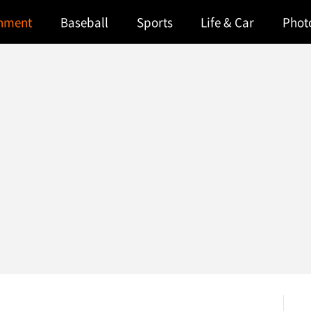
inment
Baseball
Sports
Life & Car
Phot