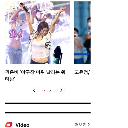
권은비 '야구장 더위 날리는 워
고윤정,'탄성을 자아내는 미
터밤'
1
/
4
Video
더보기