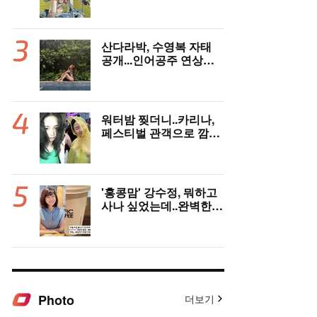
한달살이 근황
산다라박, 수영복 자태
공개...인어공주 연상케
하는 비키니+갈색머리
워터밤 찢더니..카리나,
페스티벌 관객으로 깜짝
등장
'홍콩맘' 강수정, 뭐하고
사나 싶었는데..완벽한
엄마 모드 '힐링'
Photo
더보기