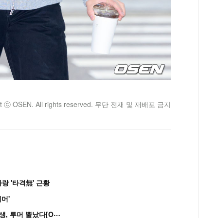
ht ⓒ OSEN. All rights reserved. 무단 전재 및 재배포 금지
랑 '타격無' 근황
머'
“
연습생 아닙니다” 싸이 '흠뻑쇼' 즉석 캐스팅 여중생, 루머 뿔났다[Oh!쎈 이...