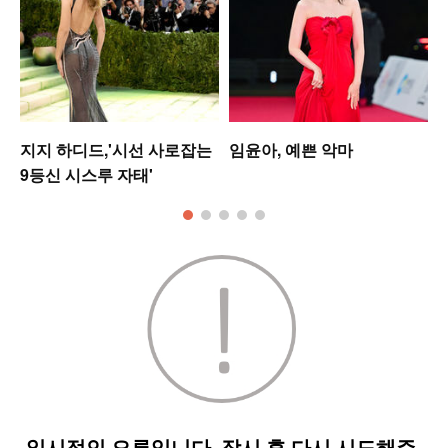
지지 하디드,'시선 사로잡는
임윤아, 예쁜 악마
9등신 시스루 자태'
킹