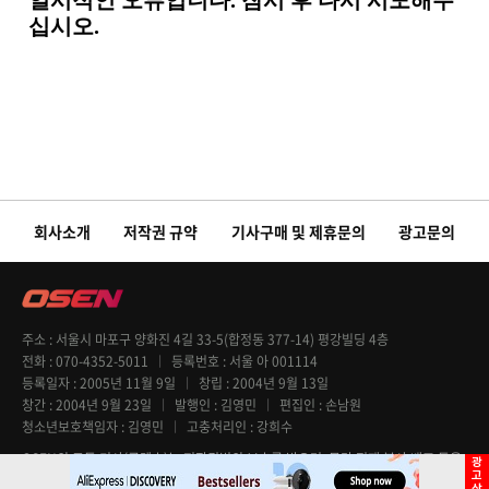
회사소개
저작권 규약
기사구매 및 제휴문의
광고문의
주소
서울시 마포구 양화진 4길 33-5(합정동 377-14) 평강빌딩 4층
전화
070-4352-5011
등록번호
서울 아 001114
등록일자
2005년 11월 9일
창립
2004년 9월 13일
창간
2004년 9월 23일
발행인
김영민
편집인
손남원
청소년보호책임자
김영민
고충처리인
강희수
OSEN의 모든 기사(콘텐츠)는 저작권법의 보호를 받으며, 무단 전재 복사 배포 등을
엄격히 금지합니다. Copyright @ OSEN All rights reserved.