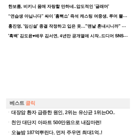
한보름, 비키니 몸매 자랑할 만하네..압도적인 '글래머'
“
연습생 아닙니다” 싸이 '흠뻑쇼' 즉석 캐스팅 여중생, 루머 뿔났다[Oh!쎈 이...
홍
진영, '임신설' 종결 작정하고 입은 옷…"맨날 혼내시니까" 억울
'
흑백' 김도윤♥배우 김서연, 4년만 공개열애 시작..드디어 SNS에 노출 [핫피...