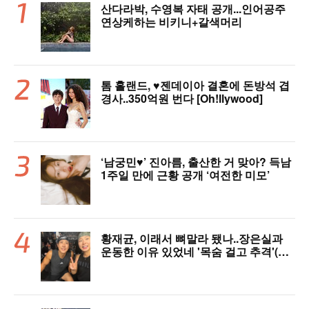
산다라박, 수영복 자태 공개...인어공주
연상케하는 비키니+갈색머리
톰 홀랜드, ♥︎젠데이아 결혼에 돈방석 겹
경사..350억원 번다 [Oh!llywood]
‘남궁민♥’ 진아름, 출산한 거 맞아? 득남
1주일 만에 근황 공개 ‘여전한 미모’
황재균, 이래서 뼈말라 됐나..장은실과
운동한 이유 있었네 '목숨 걸고 추격'(술
래게임)