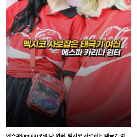
에스파(aespa) 카리나-윈터,’멕시코 사로잡은 태극기 여