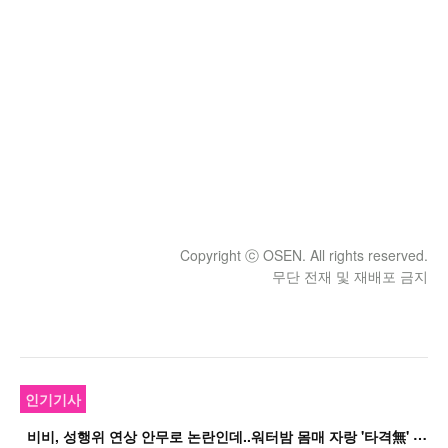
Copyright ⓒ OSEN. All rights reserved.
무단 전재 및 재배포 금지
인기기사
비
비, 성행위 연상 안무로 논란인데..워터밤 몸매 자랑 '타격無' 근황