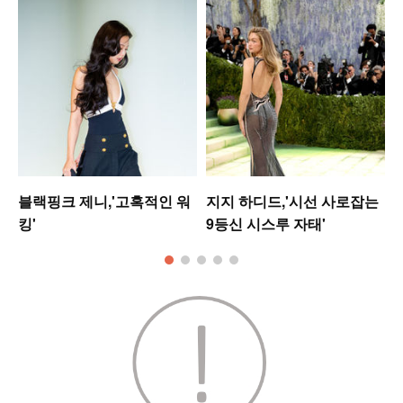
블랙핑크 제니,'고혹적인 워
지지 하디드,'시선 사로잡는
킹'
9등신 시스루 자태'