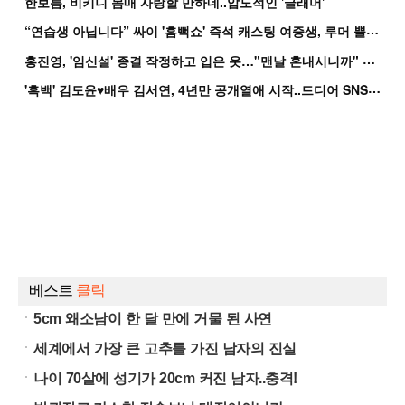
한보름, 비키니 몸매 자랑할 만하네..압도적인 '글래머'
“
연습생 아닙니다” 싸이 '흠뻑쇼' 즉석 캐스팅 여중생, 루머 뿔났다[Oh!쎈 이...
홍
진영, '임신설' 종결 작정하고 입은 옷…"맨날 혼내시니까" 억울
'
흑백' 김도윤♥배우 김서연, 4년만 공개열애 시작..드디어 SNS에 노출 [핫피...