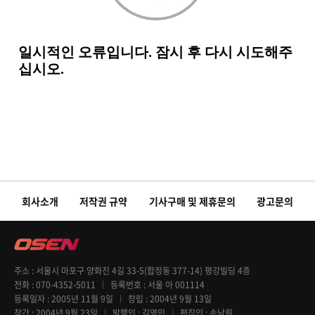
회사소개
저작권 규약
기사구매 및 제휴문의
광고문의
주소
서울시 마포구 양화진 4길 33-5(합정동 377-14) 평강빌딩 4층
전화
070-4352-5011
등록번호
서울 아 001114
등록일자
2005년 11월 9일
창립
2004년 9월 13일
창간
2004년 9월 23일
발행인
김영민
편집인
손남원