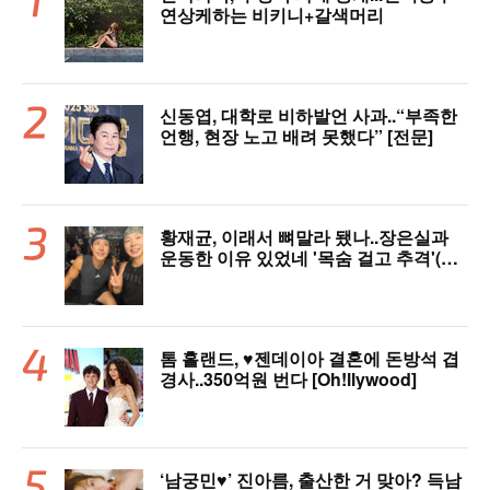
연상케하는 비키니+갈색머리
신동엽, 대학로 비하발언 사과..“부족한
언행, 현장 노고 배려 못했다” [전문]
황재균, 이래서 뼈말라 됐나..장은실과
운동한 이유 있었네 '목숨 걸고 추격'(술
래게임)
톰 홀랜드, ♥︎젠데이아 결혼에 돈방석 겹
경사..350억원 번다 [Oh!llywood]
‘남궁민♥’ 진아름, 출산한 거 맞아? 득남