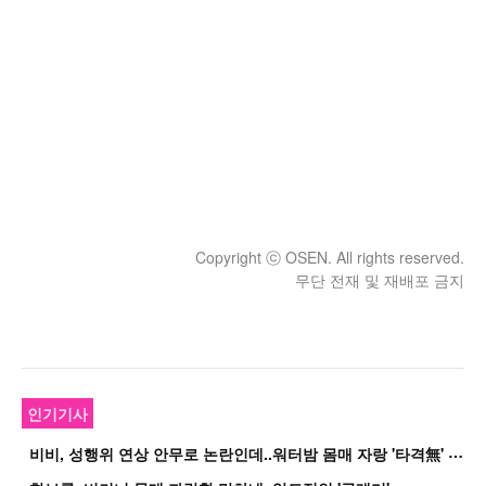
Copyright ⓒ OSEN. All rights reserved.
무단 전재 및 재배포 금지
인기기사
비
비, 성행위 연상 안무로 논란인데..워터밤 몸매 자랑 '타격無' 근황