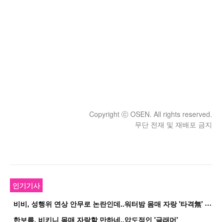
Copyright ⓒ OSEN. All rights reserved.
무단 전재 및 재배포 금지
인기기사
비
비, 성행위 연상 안무로 논란인데..워터밤 몸매 자랑 '타격無' 근황
한보름, 비키니 몸매 자랑할 만하네..압도적인 '글래머'