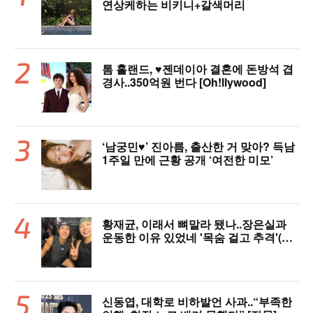
연상케하는 비키니+갈색머리
톰 홀랜드, ♥︎젠데이아 결혼에 돈방석 겹
경사..350억원 번다 [Oh!llywood]
‘남궁민♥’ 진아름, 출산한 거 맞아? 득남
1주일 만에 근황 공개 ‘여전한 미모’
황재균, 이래서 뼈말라 됐나..장은실과
운동한 이유 있었네 '목숨 걸고 추격'(술
래게임)
신동엽, 대학로 비하발언 사과..“부족한