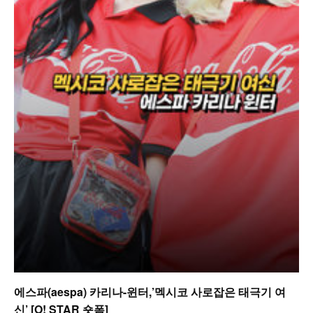
에스파(aespa) 카리나-윈터,’멕시코 사로잡은 태극기 여
신’ [O! STAR 숏폼]