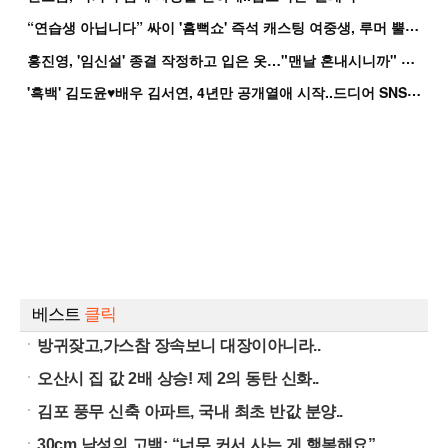
“
연습생 아닙니다” 싸이 '흠뻑쇼' 즉석 캐스팅 여중생, 루머 뿔났다[Oh!쎈 이...
홍
진영, '임신설' 종결 작정하고 입은 옷…"맨날 혼내시니까" 억울
'
흑백' 김도윤♥배우 김서연, 4년만 공개열애 시작..드디어 SNS에 노출 [핫피...