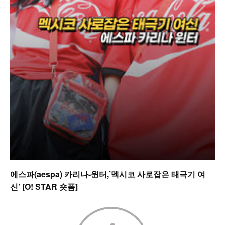
에스파(aespa) 카리나-윈터,’멕시코 사로잡은 태극기 여
신’ [O! STAR 숏폼]