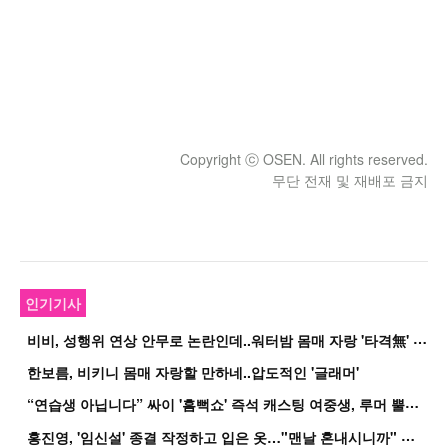
Copyright ⓒ OSEN. All rights reserved.
무단 전재 및 재배포 금지
인기기사
비
비, 성행위 연상 안무로 논란인데..워터밤 몸매 자랑 '타격無' 근황
한보름, 비키니 몸매 자랑할 만하네..압도적인 '글래머'
“
연습생 아닙니다” 싸이 '흠뻑쇼' 즉석 캐스팅 여중생, 루머 뿔났다[Oh!쎈 이...
홍
진영, '임신설' 종결 작정하고 입은 옷…"맨날 혼내시니까" 억울