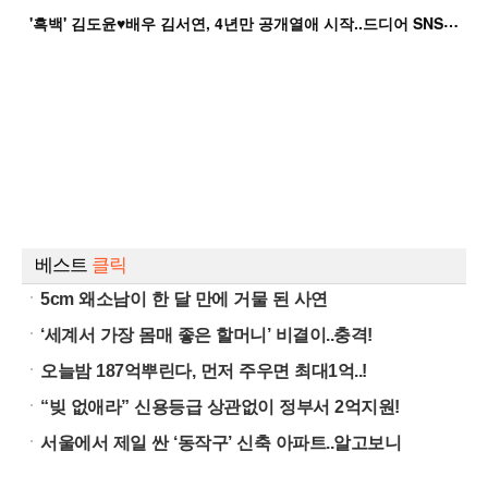
'
흑백' 김도윤♥배우 김서연, 4년만 공개열애 시작..드디어 SNS에 노출 [핫피...