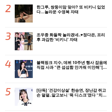
한그루, 쌍둥이맘 맞아? 또 비키니 입었
다…놀라운 수영복 자태
조우종 화들짝 놀라겠네..♥정다은, 프리
후 과감한 '비키니' 자태
블랙핑크 지수, 데뷔 10주년 행사 잡음에
직접 사과 “큰 섭섭함 안겨줘 미안해”[핫
피플]
[단독] ‘건강이상설’ 한승연, 장난감 쥐고
손 덜덜..알고보니 ‘목 디스크’였다 “치료
중”