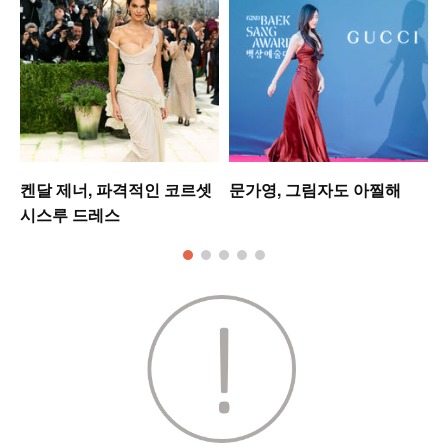
미
켄달 제너, 파격적인 코르셋
문가영, 그림자도 아찔해
시스루 드레스