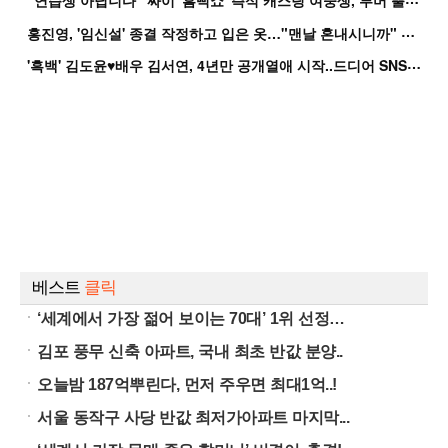
홍
진영, '임신설' 종결 작정하고 입은 옷…"맨날 혼내시니까" 억울
'
흑백' 김도윤♥배우 김서연, 4년만 공개열애 시작..드디어 SNS에 노출 [핫피...