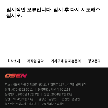
회사소개
저작권 규약
기사구매 및 제휴문의
광고문의
주소
서울시 마포구 양화진 4길 33-5(합정동 377-14) 평강빌딩 4층
전화
070-4352-5011
등록번호
서울 아 001114
등록일자
2005년 11월 9일
창립
2004년 9월 13일
창간
2004년 9월 23일
발행인
김영민
편집인
손남원
청소년보호책임자
김영민
고충처리인
강희수