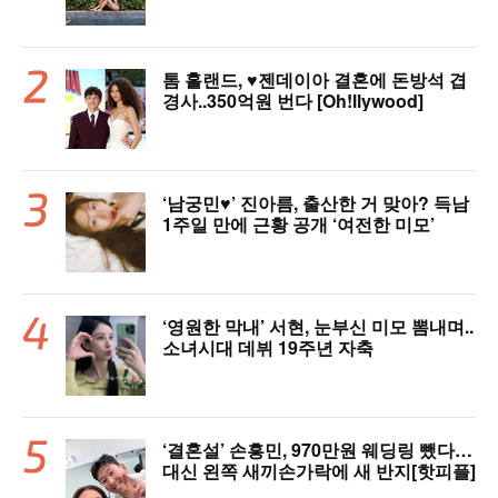
톰 홀랜드, ♥︎젠데이아 결혼에 돈방석 겹
경사..350억원 번다 [Oh!llywood]
‘남궁민♥’ 진아름, 출산한 거 맞아? 득남
1주일 만에 근황 공개 ‘여전한 미모’
‘영원한 막내’ 서현, 눈부신 미모 뽐내며..
소녀시대 데뷔 19주년 자축
‘결혼설’ 손흥민, 970만원 웨딩링 뺐다…
대신 왼쪽 새끼손가락에 새 반지[핫피플]