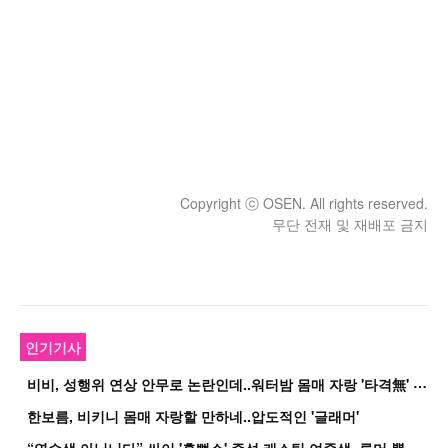
Copyright ⓒ OSEN. All rights reserved.
무단 전재 및 재배포 금지
인기기사
비
비, 성행위 연상 안무로 논란인데..워터밤 몸매 자랑 '타격無' 근황
한보름, 비키니 몸매 자랑할 만하네..압도적인 '글래머'
“
연습생 아닙니다” 싸이 '흠뻑쇼' 즉석 캐스팅 여중생, 루머 뿔났다[Oh!쎈 이...