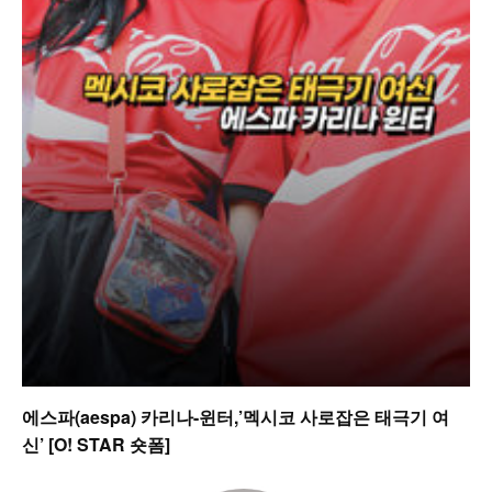
에스파(aespa) 카리나-윈터,’멕시코 사로잡은 태극기 여
신’ [O! STAR 숏폼]