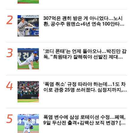
307억은 괜히 받은 게 아니었다…노시
환, 공수주 원맨쇼+6년 연속 100안타
[오!쎈 대구]
'코디 폰태'는 언제 돌아오나…박진만 감
독, "최원태가 잘해줘야 선발진 제대로
돌아간다"
‘폭염 취소’ 규정 따라야 하는데…1도 차
이로 관중 25명 쓰러졌다. 심정지까지,
폭염 경보에도 경기 취소 가능할까
폭염 변수에 삼성 로테이션 수정…페덱,
9일 두산전 출격+김백산 보직 변경? [오!
쎈 대구]