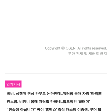
Copyright ⓒ OSEN. All rights reserved.
무단 전재 및 재배포 금지
인기기사
비
비, 성행위 연상 안무로 논란인데..워터밤 몸매 자랑 '타격無' 근황
한보름, 비키니 몸매 자랑할 만하네..압도적인 '글래머'
“
연습생 아닙니다” 싸이 '흠뻑쇼' 즉석 캐스팅 여중생, 루머 뿔났다[Oh!쎈 이...