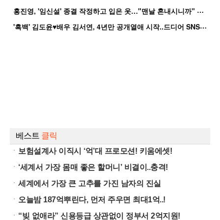
홍
진영, '임신설' 종결 작정하고 입은 옷…"맨날 혼내시니까" 억울
'
흑백' 김도윤♥배우 김서연, 4년만 공개열애 시작..드디어 SNS에 노출 [핫피...