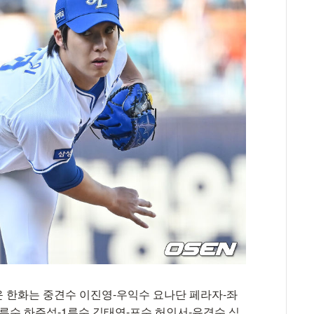
 한화는 중견수 이진영-우익수 요나단 페라자-좌
루수 하주석-1루수 김태연-포수 허인서-유격수 심