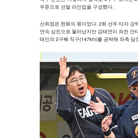
우준으로 선발 라인업을 구성했다.
선취점은 한화의 몫이었다. 2회 선두 타자 
연속 삼진으로 물러났지만 김태연이 좌전 안타를
태인의 2구째 직구(147km)를 공략해 좌측 담