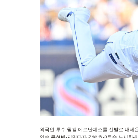
외국인 투수 윌켈 에르난데스를 선발로 내세운
익수 문현빈-지명타자 강백호-3루수 노시환-2