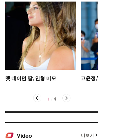
맷 데이먼 딸, 인형 미모
고윤정,'탄성을 자아내는 미
1
/
4
Video
더보기