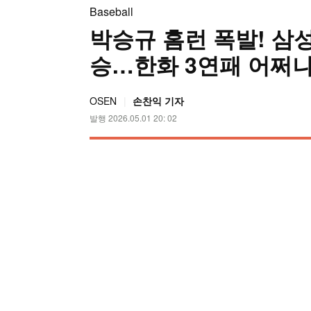
Baseball
박승규 홈런 폭발! 삼성,
승…한화 3연패 어쩌나
OSEN
손찬익 기자
발행 2026.05.01 20: 02