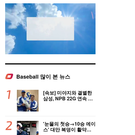
Baseball 많이 본 뉴스
Mute
[속보] 미야지와 결별한
삼성, NPB 22G 연속 무
실점 우완 미야모리와 계
약
'눈물의 첫승→10승 에이
스' 대만 복덩이 활약에