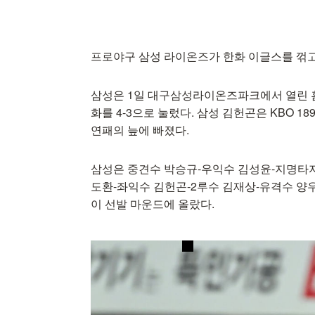
프로야구 삼성 라이온즈가 한화 이글스를 꺾고
삼성은 1일 대구삼성라이온즈파크에서 열린 
화를 4-3으로 눌렀다. 삼성 김헌곤은 KBO 18
연패의 늪에 빠졌다.
삼성은 중견수 박승규-우익수 김성윤-지명타자
도환-좌익수 김헌곤-2루수 김재상-유격수 양우
이 선발 마운드에 올랐다.