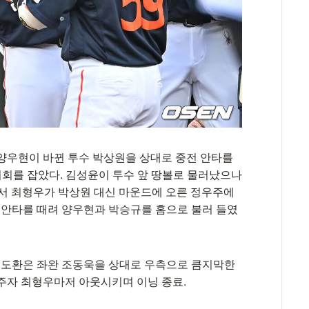
 양우현이 바뀐 투수 박상원을 상대로 중전 안타를
 기회를 잡았다. 김성윤이 투수 앞 땅볼로 물러났으나
3루서 최형우가 박상원 대신 마운드에 오른 정우주에
전 안타를 때려 양우현과 박승규를 홈으로 불러 들였
 김도환은 좌완 조동욱을 상대로 우측으로 큼지막한
 주자 최형우마저 아웃시키며 이닝 종료.