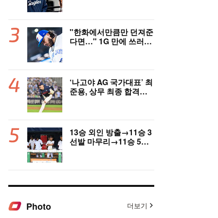
고국도 열광…"KBO 새
역사 썼다"
"한화에서만큼만 던져준
다면…" 1G 만에 쓰러진
폰세, 토론토 기대는 식
지 않았다
‘나고야 AG 국가대표’ 최
준용, 상무 최종 합격…
이민석·이호준도 함께 합
격, 12월 7일 입대
13승 외인 방출→11승 3
선발 마무리→11승 5선
발 부진…염경엽 한숨, L
G 선발야구 살아날까
Photo
더보기