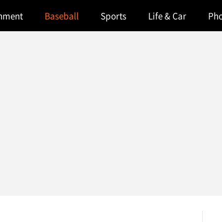
inment
Baseball
Sports
Life & Car
Ph