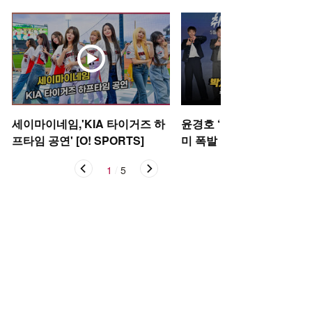
세이마이네임,'KIA 타이거즈 하
윤경호 ‘골하트’ 박지훈 ‘저
프타임 공연' [O! SPORTS]
미 폭발 포토타임 [O! STA
1
/
5