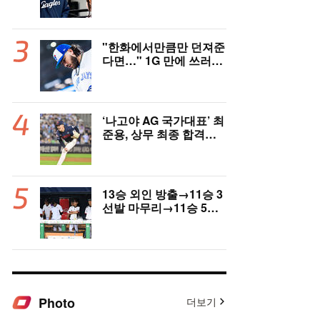
고국도 열광…"KBO 새
역사 썼다"
"한화에서만큼만 던져준
다면…" 1G 만에 쓰러진
폰세, 토론토 기대는 식
지 않았다
‘나고야 AG 국가대표’ 최
준용, 상무 최종 합격…
이민석·이호준도 함께 합
격, 12월 7일 입대
13승 외인 방출→11승 3
선발 마무리→11승 5선
발 부진…염경엽 한숨, L
G 선발야구 살아날까
Photo
더보기