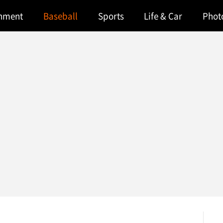
inment
Baseball
Sports
Life & Car
Phot