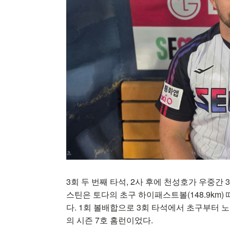
3회 두 번째 타석, 2사 후에 천성호가 우중간
스틴은 토다의 초구 하이패스트볼(148.9km
다. 1회 볼배합으로 3회 타석에서 초구부터 노림수
의 시즌 7호 홈런이었다.