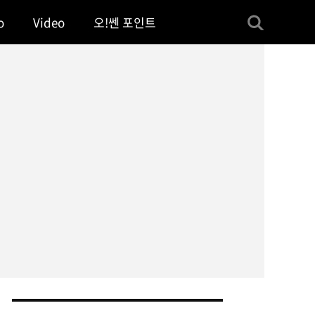
o
Video
오!쎈 포인트