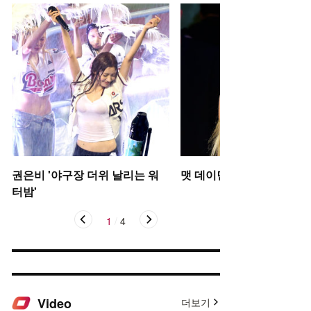
권은비 '야구장 더위 날리는 워
맷 데이먼 딸, 인형 미모
터밤'
1
/
4
Video
더보기