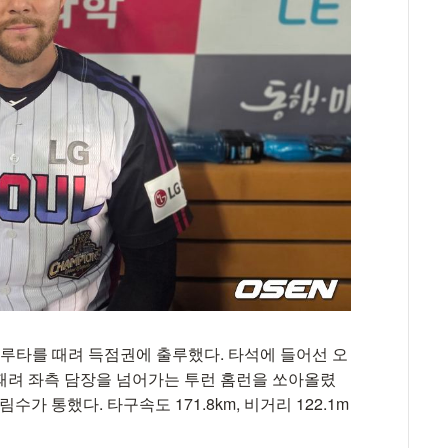
 3루타를 때려 득점권에 출루했다. 타석에 들어선 오
) 때려 좌측 담장을 넘어가는 투런 홈런을 쏘아올렸
가 통했다. 타구속도 171.8km, 비거리 122.1m