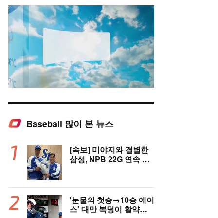
Baseball 많이 본 뉴스
Mute
[속보] 미야지와 결별한
삼성, NPB 22G 연속 무
실점 우완 미야모리와 계
약
'눈물의 첫승→10승 에이
스' 대만 복덩이 활약에