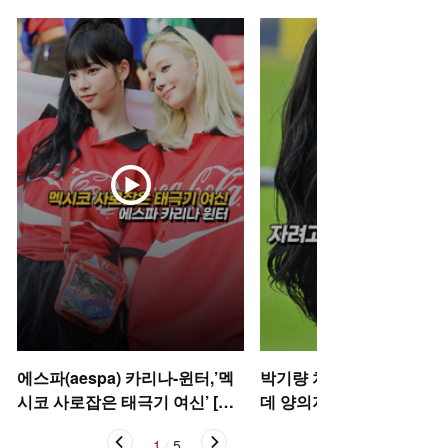
에스파(aespa) 카리나-윈터,’멕
박기량 치어리더, 자려고 
시코 사로잡은 태극기 여신’ [O!
데 양의지 [O! SPORTS 숏
STAR 숏폼]
1
/
5